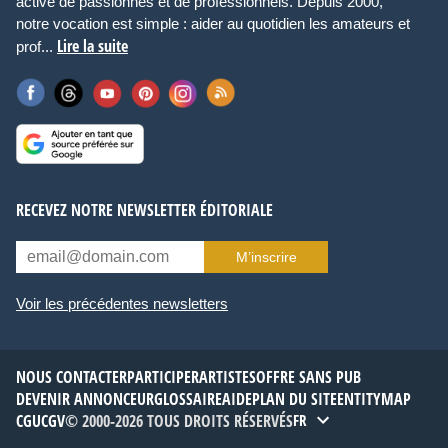
active de passionnés et de professionnels. Depuis 2000,
notre vocation est simple : aider au quotidien les amateurs et
Lire la suite
prof...
RECEVEZ NOTRE NEWSLETTER ÉDITORIALE
M’inscrire
Voir les précédentes newsletters
NOUS CONTACTER
PARTICIPER
ARTISTES
OFFRE SANS PUB
DEVENIR ANNONCEUR
GLOSSAIRE
AIDE
PLAN DU SITE
ENTITYMAP
CGU
CGV
© 2000-2026 TOUS DROITS RÉSERVÉS
FR