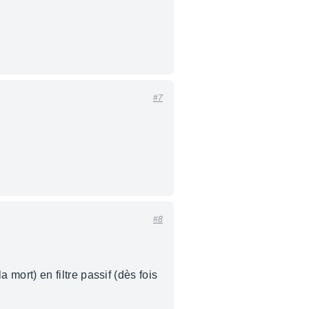
#7
#8
ort) en filtre passif (dès fois