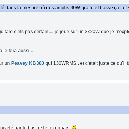
apté dans la mesure où des amplis 30W gratte et basse ça fai
uitare c'ets pas certain.... je joue sur un 2x20W que je n'exp
 le fera aussi...
sur un
Peavey KB300
qui 130WRMS.. et c'était juste ce qu'il fal
 nivelé par le bas, je le reconnais.