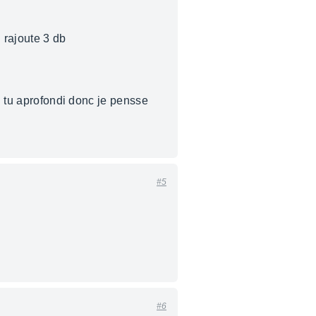
 rajoute 3 db
nd tu aprofondi donc je pensse
#5
#6