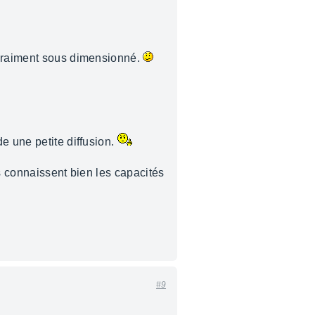
t vraiment sous dimensionné.
e une petite diffusion.
ls connaissent bien les capacités
#9