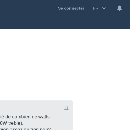
FR
Se connecter
#1
ifié de combien de watts
W treble),
bien assez ou trop peu?