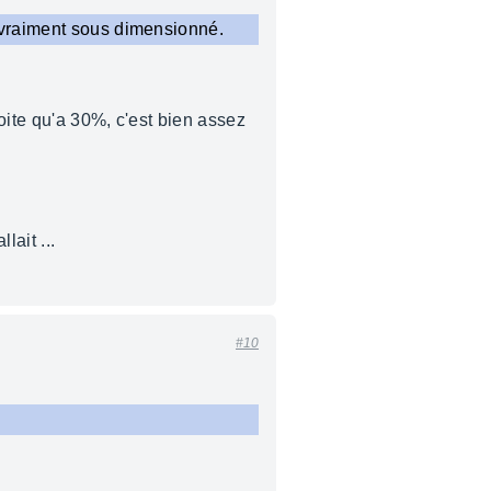
t vraiment sous dimensionné.
loite qu'a 30%, c'est bien assez
lait ...
#10