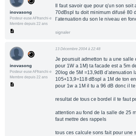
Il faut savoir que pour q'un son soit
inovasong
70dBspl tu doit minimum difusé 80 d
Posteur·euse AFfranchi·e
l'atenuation du son le niveau en fon
Membre depuis 22 ans
signaler
13 Décembre 2004 à 22:48
Je poursuit admetton tu a une salle 
inovasong
pour 1W a 1M) ta facade est a 5m de
Posteur·euse AFfranchi·e
20log de 5M =13,9dB d'atenuation la 
Membre depuis 22 ans
105+13,9=118 dBspl a 1M de ton ence
pour 1w a 1M il tu a 96 dB donc il 
resultat de tous ce bordel il te fau
attention au fond de la salle de 25
faut mettre des rappels
tous ces calcule sons fait pour une 