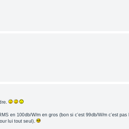
dre.
S en 100db/W/m en gros (bon si c'est 99db/W/m c'est pas la m
ur lui tout seul).