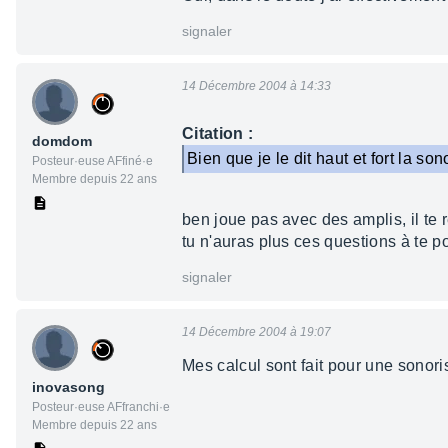
signaler
14 Décembre 2004 à 14:33
Citation :
domdom
Bien que je le dit haut et fort la s
Posteur·euse AFfiné·e
Membre depuis 22 ans
ben joue pas avec des amplis, il te re
tu n'auras plus ces questions à te p
signaler
14 Décembre 2004 à 19:07
Mes calcul sont fait pour une sonoris
inovasong
Posteur·euse AFfranchi·e
Membre depuis 22 ans