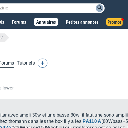
vis
Forums
Annuaires
Petites annonces
Promos
s?
Forums
Tutoriels
ollower
uitar avec ampli 30w et une basse 30w; il faut une sono ampl
ez thomann dans les the box il y a les
PA110 A
(80Wbass+50
202A
(200Wbass+100Wtreble) qui m'interesse est-ce assez, 