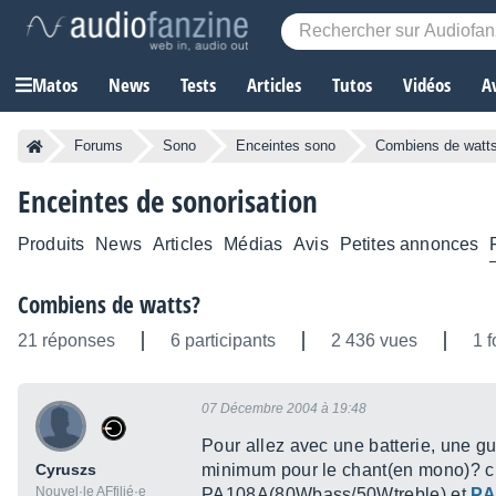
Matos
News
Tests
Articles
Tutos
Vidéos
A
Forums
Sono
Enceintes sono
Combiens de watt
Enceintes de sonorisation
Produits
News
Articles
Médias
Avis
Petites annonces
Combiens de watts?
21 réponses
6 participants
2 436 vues
1 f
07 Décembre 2004 à 19:48
Pour allez avec une batterie, une g
Cyruszs
minimum pour le chant(en mono)? ch
Nouvel·le AFfilié·e
PA108A(80Wbass/50Wtreble) et
PA