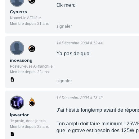
Ok merci
Cyruszs
Nouvel·le AFfilié·e
Membre depuis 21 ans
signaler
14 Décembre 2004 à 12:44
Ya pas de quoi
inovasong
Posteur·euse AFfranchi·e
Membre depuis 22 ans
signaler
14 Décembre 2004 à 13:42
J'ai hésité longtemp avant de répon
Ipwarrior
Je poste, donc je suis
Ton ampli doit faire minimum 125WRM
Membre depuis 22 ans
que le grave est besoin des 125W po