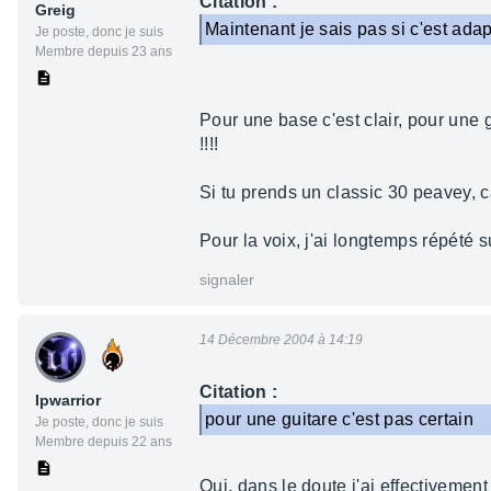
Citation :
Greig
Maintenant je sais pas si c'est ad
Je poste, donc je suis
Membre depuis 23 ans
Pour une base c'est clair, pour une g
!!!!
Si tu prends un classic 30 peavey, ca
Pour la voix, j'ai longtemps répété 
signaler
14 Décembre 2004 à 14:19
Citation :
Ipwarrior
pour une guitare c'est pas certain
Je poste, donc je suis
Membre depuis 22 ans
Oui, dans le doute j'ai effectivement