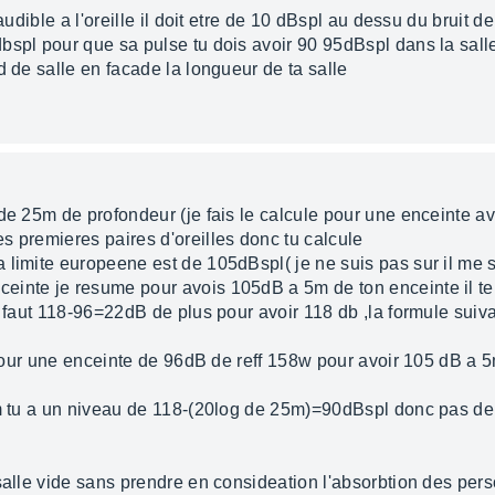
 audible a l'oreille il doit etre de 10 dBspl au dessu du bruit 
bspl pour que sa pulse tu dois avoir 90 95dBspl dans la sall
d de salle en facade la longueur de ta salle
de 25m de profondeur (je fais le calcule pour une enceinte a
s premieres paires d'oreilles donc tu calcule
limite europeene est de 105dBspl( je ne suis pas sur il me s
inte je resume pour avois 105dB a 5m de ton enceinte il te 
te faut 118-96=22dB de plus pour avoir 118 db ,la formule su
t pour une enceinte de 96dB de reff 158w pour avoir 105 dB a 
 m tu a un niveau de 118-(20log de 25m)=90dBspl donc pas de s
salle vide sans prendre en consideation l'absorbtion des per