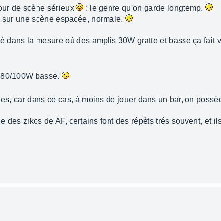
tour de scène sérieux
: le genre qu'on garde longtemp.
ue sur une scène espacée, normale.
pté dans la mesure où des amplis 30W gratte et basse ça fai
t 80/100W basse.
les, car dans ce cas, à moins de jouer dans un bar, on possèd
ue des zikos de AF, certains font des répèts trés souvent, et i