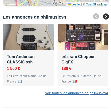
Leaflet
|
©
OpenStreetMap
Les annonces de philmusic94
Tom Anderson
très rare Chopper
CLASSIC ssh
GigFX
1 500 €
180 €
Le Perreux-sur-Marne , Ile-de-
Le Perreux-sur-Marne , Ile-de-
France
France
Voir toutes les annonces de philmusic94