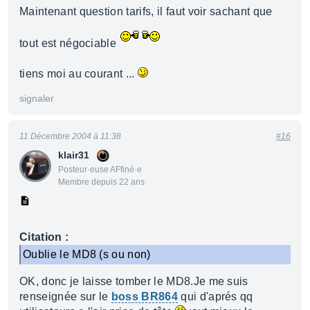
Maintenant question tarifs, il faut voir sachant que
tout est négociable
tiens moi au courant ...
signaler
11 Décembre 2004 à 11:38
#16
klair31
Posteur·euse AFfiné·e
Membre depuis 22 ans
Citation :
Oublie le MD8 (s ou non)
OK, donc je laisse tomber le MD8.Je me suis
renseignée sur le
boss BR864
qui d'aprés qq