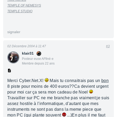
TEMPLE OF NEMESYS
TEMPLE STUDIO
signaler
02 Décembre 2004 à 11:47
#3
klair31
Posteur·euse AFfiné·e
Membre depuis 22 ans
Merci Cyber.Net.X!
Mais tu connaitrais pas un
bon
8 piste pour moins de 400 euros??Ca devient urgent
pour moi car ça sera mon cadeau de Noel
Travailler sur PC ne me branche pas vraiment:je suis
assez hostile à l'informatique, d'autant que mes
instruments ne sont pas dans la meme piece que
mon PC (qui plante souvent
...)En plus il me faut