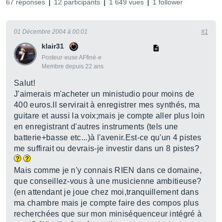
67 réponses
12 participants
1 649 vues
1 follower
01 Décembre 2004 à 00:01
#1
klair31
Posteur·euse AFfiné·e
Membre depuis 22 ans
Salut!
J'aimerais m'acheter un ministudio pour moins de
400 euros.Il servirait à enregistrer mes synthés, ma
guitare et aussi la voix;mais je compte aller plus loin
en enregistrant d'autres instruments (tels une
batterie+basse etc...)à l'avenir.Est-ce qu'un 4 pistes
me suffirait ou devrais-je investir dans un 8 pistes?
Mais comme je n'y connais RIEN dans ce domaine,
que conseillez-vous à une musicienne ambitieuse?
(en attendant je joue chez moi,tranquillement dans
ma chambre mais je compte faire des compos plus
recherchées que sur mon miniséquenceur intégré à