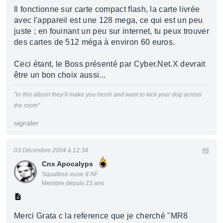
Il fonctionne sur carte compact flash, la carte livrée
avec l'appareil est une 128 mega, ce qui est un peu
juste ; en fouinant un peu sur internet, tu peux trouver
des cartes de 512 méga à environ 60 euros.
Ceci étant, le Boss présenté par Cyber.Net.X devrait
être un bon choix aussi...
"in this album they’ll make you mosh and want to kick your dog across
the room"
signaler
03 Décembre 2004 à 12:34
#6
Cnx Apocalyps
Squatteur·euse d’AF
Membre depuis 23 ans
Merci Grata c la reference que je cherché "MR8