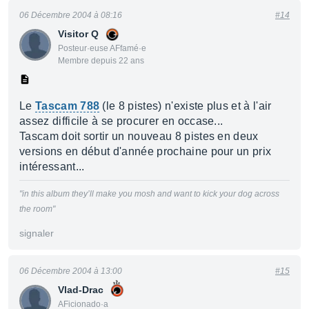
06 Décembre 2004 à 08:16
#14
Visitor Q
Posteur·euse AFfamé·e
Membre depuis 22 ans
Le
Tascam 788
(le 8 pistes) n'existe plus et à l'air
assez difficile à se procurer en occase...
Tascam doit sortir un nouveau 8 pistes en deux
versions en début d'année prochaine pour un prix
intéressant...
"in this album they’ll make you mosh and want to kick your dog across
the room"
signaler
06 Décembre 2004 à 13:00
#15
Vlad-Drac
AFicionado·a