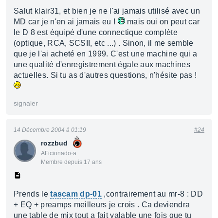
Salut klair31, et bien je ne l'ai jamais utilisé avec un
MD car je n'en ai jamais eu !
mais oui on peut car
le D 8 est équipé d'une connectique complète
(optique, RCA, SCSII, etc ...) . Sinon, il me semble
que je l'ai acheté en 1999. C'est une machine qui a
une qualité d'enregistrement égale aux machines
actuelles. Si tu as d'autres questions, n'hésite pas !
signaler
14 Décembre 2004 à 01:19
#24
rozzbud
AFicionado·a
Membre depuis 17 ans
Prends le
tascam dp-01
,contrairement au mr-8 : DD
+ EQ + preamps meilleurs je crois . Ca deviendra
une table de mix tout a fait valable une fois que tu