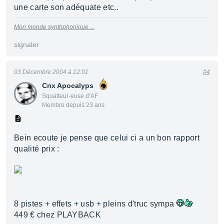
une carte son adéquate etc..
Mon monde synthphonique ...
signaler
03 Décembre 2004 à 12:01
#4
Cnx Apocalyps
Squatteur·euse d’AF
Membre depuis 23 ans
Bein ecoute je pense que celui ci a un bon rapport
qualité prix :
8 pistes + effets + usb + pleins d'truc sympa
449 € chez PLAYBACK