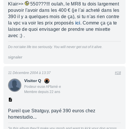
Klair>>
550???!!! oulah, le MR8 tu dois largement
pouvoir l'avoir dans les 400 € (je l'ai acheté dans les
390 il y a quelques mois de ça), si tu n'as rien contre
la vpc va voir les prix proposés
ici
. Comme ça ça te
laisse de quoi envisager de prendre une mixette
avec ;) .
Do not take life too seriously. You will never get out of it alive.
signaler
11 Décembre 2004 à 13:37
#18
Visitor Q
Posteur·euse AFfamé·e
Membre depuis 22 ans
Pareil que Stratguy, payé 390 euros chez
homestudio...
"in this album they’ll make you mosh and want to kick your dog across