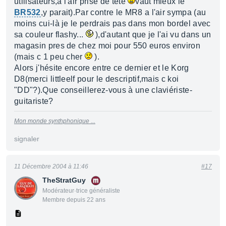
utilisateurs,a l'air prise de tête
vaut mieux le
BR532
,y parait).Par contre le MR8 a l'air sympa (au
moins cui-là je le perdrais pas dans mon bordel avec
sa couleur flashy...
),d'autant que je l'ai vu dans un
magasin pres de chez moi pour 550 euros environ
(mais c 1 peu cher
).
Alors j'hésite encore entre ce dernier et le Korg
D8(merci littleelf pour le descriptif,mais c koi
"DD"?).Que conseillerez-vous à une claviériste-
guitariste?
Mon monde synthphonique ...
signaler
11 Décembre 2004 à 11:46
#17
TheStratGuy
Modérateur·trice généraliste
Membre depuis 22 ans