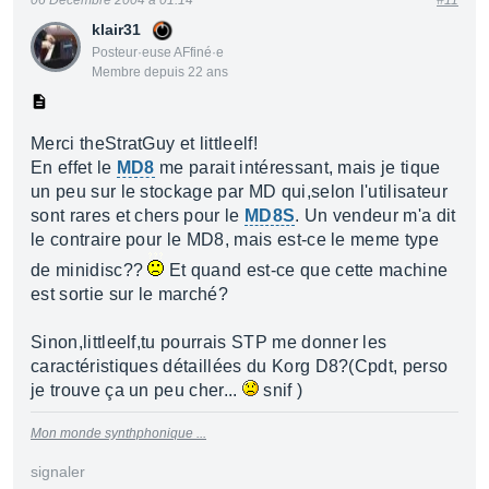
06 Décembre 2004 à 01:14
#11
klair31
Posteur·euse AFfiné·e
Membre depuis 22 ans
Merci theStratGuy et littleelf!
En effet le
MD8
me parait intéressant, mais je tique
un peu sur le stockage par MD qui,selon l'utilisateur
sont rares et chers pour le
MD8S
. Un vendeur m'a dit
le contraire pour le MD8, mais est-ce le meme type
de minidisc??
Et quand est-ce que cette machine
est sortie sur le marché?
Sinon,littleelf,tu pourrais STP me donner les
caractéristiques détaillées du Korg D8?(Cpdt, perso
je trouve ça un peu cher...
snif )
Mon monde synthphonique ...
signaler