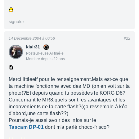
signaler
14 Décembre 2004 à 00:56
#22
klair31
Posteur·euse AFfiné·e
Membre depuis 22 ans
Merci littleelf pour le renseignement.Mais est-ce que
ta machine fonctionne avec des MD (on en voit sur ta
photo)?Et depuis quand tu possèdes le KORG D8?
Concernant le MR8,quels sont les avantages et les
inconvenients de la carte flash?(ça ressemble à kôa
d'abord,une carte flash??)
Pourrais-je aussi avoir des infos sur le
Tascam DP-01
dont m'a parlé choco-frisco?