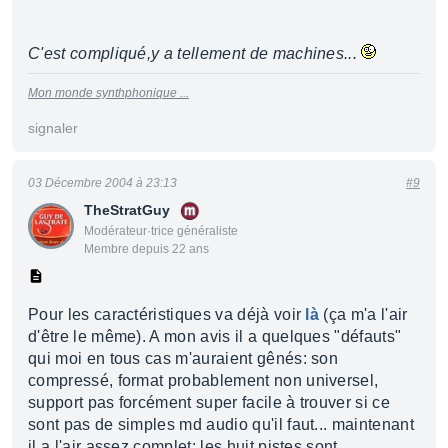
C'est compliqué,y a tellement de machines...
Mon monde synthphonique ...
signaler
03 Décembre 2004 à 23:13
#9
TheStratGuy
Modérateur·trice généraliste
Membre depuis 22 ans
Pour les caractéristiques va déjà voir
là
(ça m'a l'air
d'être le même). A mon avis il a quelques "défauts"
qui moi en tous cas m'auraient gênés: son
compressé, format probablement non universel,
support pas forcément super facile à trouver si ce
sont pas de simples md audio qu'il faut... maintenant
il a l'air assez complet: les huit pistes sont