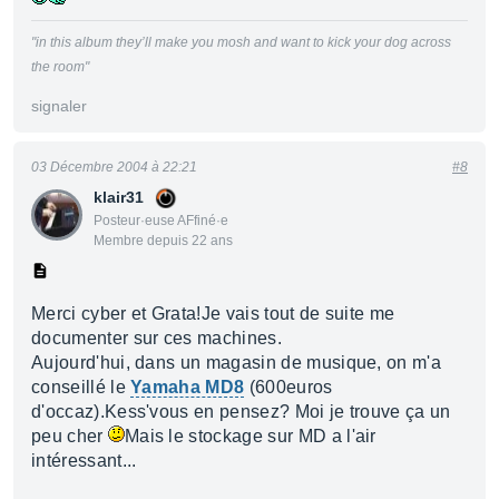
"in this album they’ll make you mosh and want to kick your dog across
the room"
signaler
03 Décembre 2004 à 22:21
#8
klair31
Posteur·euse AFfiné·e
Membre depuis 22 ans
Merci cyber et Grata!Je vais tout de suite me
documenter sur ces machines.
Aujourd'hui, dans un magasin de musique, on m'a
conseillé le
Yamaha MD8
(600euros
d'occaz).Kess'vous en pensez? Moi je trouve ça un
peu cher
Mais le stockage sur MD a l'air
intéressant...