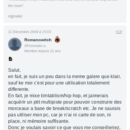
the room"
signaler
11 Décembre 2004 à 15:03
#19
Romanowitch
AFicionado·a
Membre depuis 22 ans
Salut,
en fait, je suis un peu dans la meme galere que klair,
sauf ke moi c'est pour une utilisation totalement
differente.
En fait, je mixe tirntablism/hip-hop, et jaimerais
acquérir un ptit multipiste pour pouvoir construire des
morceaux a base de break/scratch etc. Je ne saurais
pas utiliser mon pc, car je n'ai ni carte de son, ni
place, ni mémoire suffisante.
Donc je voulais savoir ce que vous me conseilleriez,