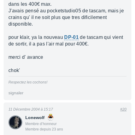
dans les 400€ max.
J'avais pensé au pocketstudio05 de tascam, mais je
crains qu' il ne soit plus que tres dificilement
disponible.
pour klair, ya la nouveau
DP-01
de tascam qui vient
de sortir, il a pas l'air mal pour 400€.
merci d' avance
chok'
Respectez les cochons!
signaler
11 Décembre 2004 à 15:17
#20
Lonewolf
Membre d’honneur
Membre depuis 23 ans