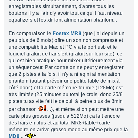
enregistrables simultanément, d'après tous les
boutons il y a l'air d'y avoir tout ce qu'il faut niveau
equalizers et les xlr font alimentation phantom...
En comparaison le
Fostex MR8
(que j'ai depuis un
peu plus de 6 mois) offre un son non compressé et
une compatibilité Mac et PC via le port usb et le
logiciel gratuit de transfert (gratuit sur leur site), ce
qui est bien pratique pour mixer ultérieurement via
un séquenceur. Par contre on ne peut y enregistrer
que 2 pistes à la fois, il n'y a ni eq ni alimentation
phantom (autant prévoir une petite table de mix à
côté donc) et la carte mémoire fournie (128Mo) est
très limitée (25 minutes au total je crois, donc 25/8
pistes tu as vite fait le calcul, à peine plus de 3min
par chanson
...), et même si on peut mettre une
carte plus grosses (jusqu'à 512Mo) ça fait encore
des frais en plus et au total MR8+table+carte
mémoire on arrive grosso modo au même prix que la
MD8
...