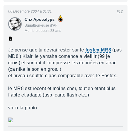
06 Décembre 2004 à 01:31
#12
Cnx Apocalyps
Squatteur·euse d’AF
Membre depuis 23 ans
Je pense que tu devrai rester sur le
fostex MR8
(pas
MD8 ) Klair, le yamaha comence a vieillir (99 je
crois) et surtout il compresse les données en atrac
(ça nike le son en gros..)
et niveau souffle c pas comparable avec le Fostex...
le MR8 est recent et moins cher, tout en etant plus
fiable et adapté (usb, carte flash etc..)
voici la photo :