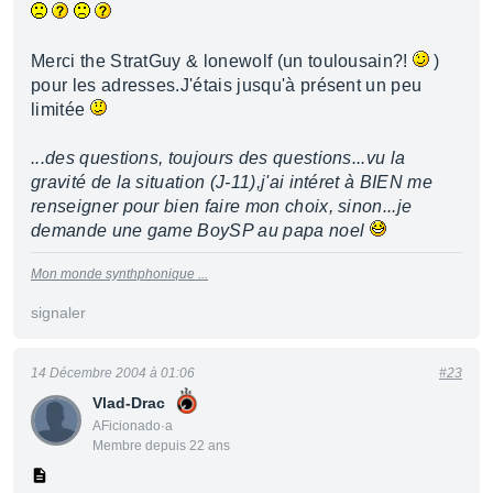
Merci the StratGuy & lonewolf (un toulousain?!
)
pour les adresses.J'étais jusqu'à présent un peu
limitée
...des questions, toujours des questions...vu la
gravité de la situation (J-11),j'ai intéret à BIEN me
renseigner pour bien faire mon choix, sinon...je
demande une game BoySP au papa noel
Mon monde synthphonique ...
signaler
14 Décembre 2004 à 01:06
#23
Vlad-Drac
AFicionado·a
Membre depuis 22 ans