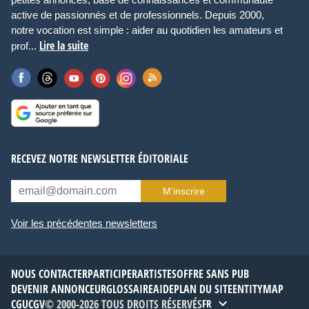
active de passionnés et de professionnels. Depuis 2000,
notre vocation est simple : aider au quotidien les amateurs et
Lire la suite
prof...
RECEVEZ NOTRE NEWSLETTER ÉDITORIALE
M’inscrire
Voir les précédentes newsletters
NOUS CONTACTER
PARTICIPER
ARTISTES
OFFRE SANS PUB
DEVENIR ANNONCEUR
GLOSSAIRE
AIDE
PLAN DU SITE
ENTITYMAP
CGU
CGV
© 2000-2026 TOUS DROITS RÉSERVÉS
FR