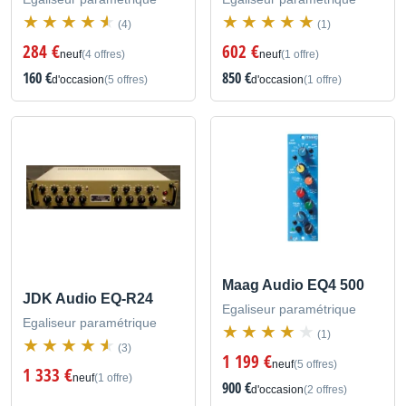
(4)
(1)
284 €
602 €
neuf
(4 offres)
neuf
(1 offre)
160 €
850 €
d'occasion
(5 offres)
d'occasion
(1 offre)
Maag Audio EQ4 500
JDK Audio EQ-R24
Egaliseur paramétrique
Egaliseur paramétrique
(1)
(3)
1 199 €
neuf
(5 offres)
1 333 €
neuf
(1 offre)
900 €
d'occasion
(2 offres)