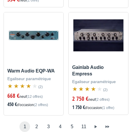
neuf
(1 offre)
Gainlab Audio
Warm Audio EQP-WA
Empress
Egaliseur paramétrique
Egaliseur paramétrique
(2)
(2)
668 €
neuf
(12 offres)
2 750 €
neuf
(2 offres)
450 €
d'occasion
(2 offres)
1 750 €
d'occasion
(1 offre)
1
2
3
4
5
11