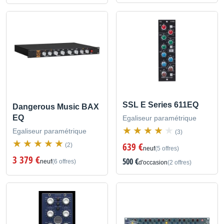
SSL E Series 611EQ
Dangerous Music BAX
EQ
Egaliseur paramétrique
Egaliseur paramétrique
(3)
639 €
(2)
neuf
(5 offres)
3 379 €
500 €
neuf
(6 offres)
d'occasion
(2 offres)