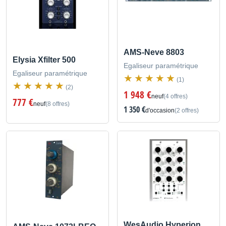
AMS-Neve 8803
Elysia Xfilter 500
Egaliseur paramétrique
Egaliseur paramétrique
(1)
(2)
1 948 €
neuf
(4 offres)
777 €
neuf
(8 offres)
1 350 €
d'occasion
(2 offres)
WesAudio Hyperion