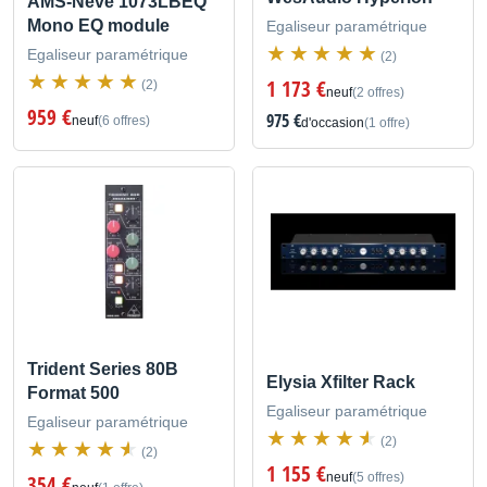
AMS-Neve 1073LBEQ
Mono EQ module
Egaliseur paramétrique
Egaliseur paramétrique
(2)
1 173 €
(2)
neuf
(2 offres)
959 €
975 €
neuf
(6 offres)
d'occasion
(1 offre)
Trident Series 80B
Elysia Xfilter Rack
Format 500
Egaliseur paramétrique
Egaliseur paramétrique
(2)
(2)
1 155 €
neuf
(5 offres)
354 €