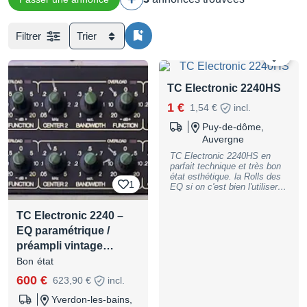
Filtrer
Trier
5
TC Electronic 2240HS
1 €
1,54 €
incl.
Puy-de-dôme,
Auvergne
TC Electronic 2240HS en
parfait technique et très bon
état esthétique. la Rolls des
1
EQ si on c'est bien l'utiliser.
Très facile de manipulation.
Le son "une tuerie". Pas
TC Electronic 2240 –
d'émulation équivalente.
Annonce = Dispo Merci de
EQ paramétrique /
faire offre "réaliste" (vendu
préampli vintage…
600€ + port sur reverb.com)
Bon état
600 €
623,90 €
incl.
Yverdon-les-bains,