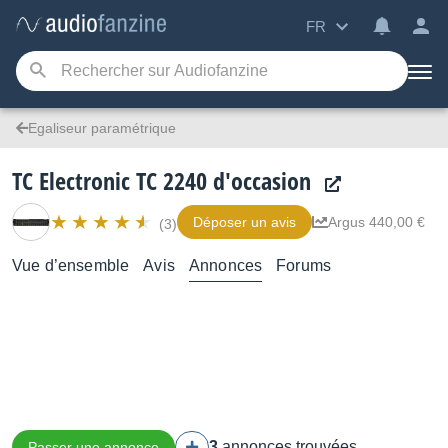
FR
Egaliseur paramétrique
TC Electronic TC 2240 d'occasion
Déposer un avis
Argus 440,00 €
(3)
Vue d’ensemble
Avis
Annonces
Forums
3
annonces trouvées
Passer une annonce