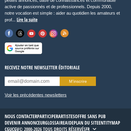
petites annonces, base de connaissances et communauté
active de passionnés et de professionnels. Depuis 2000,
notre vocation est simple : aider au quotidien les amateurs et
Lire la suite
prof...
RECEVEZ NOTRE NEWSLETTER ÉDITORIALE
M’inscrire
Voir les précédentes newsletters
NOUS CONTACTER
PARTICIPER
ARTISTES
OFFRE SANS PUB
DEVENIR ANNONCEUR
GLOSSAIRE
AIDE
PLAN DU SITE
ENTITYMAP
CGU
CGV
© 2000-2026 TOUS DROITS RÉSERVÉS
FR