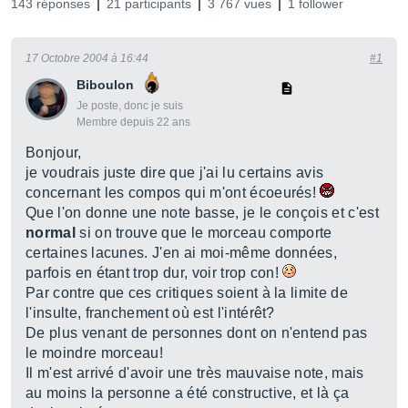
143 réponses
21 participants
3 767 vues
1 follower
17 Octobre 2004 à 16:44
#1
Biboulon
Je poste, donc je suis
Membre depuis 22 ans
Bonjour,
je voudrais juste dire que j'ai lu certains avis
concernant les compos qui m'ont écoeurés!
Que l'on donne une note basse, je le conçois et c'est
normal
si on trouve que le morceau comporte
certaines lacunes. J'en ai moi-même données,
parfois en étant trop dur, voir trop con!
Par contre que ces critiques soient à la limite de
l'insulte, franchement où est l'intérêt?
De plus venant de personnes dont on n'entend pas
le moindre morceau!
Il m'est arrivé d'avoir une très mauvaise note, mais
au moins la personne a été constructive, et là ça