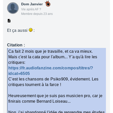
Dom Janvier
Vie après AF ?
Membre depuis 23 ans
Et ça aussi
:
Citation :
Ca fait 2 mois que je travaille, et ca va mieux.
Mais c'est la cata pour l'album... Y'a qu'à lire les
critiques:
https://fr.audiofanzine.com/compos/titres/?
idcat=6505
C'est les chansons de Psiko909, évidement. Les
critiques tournent à la farce !
Heureusement que je suis pas musicien pro, car je
finirais comme Bernard Loiseau...
Non, j'ai abandonné l'idée de reprendre mes études