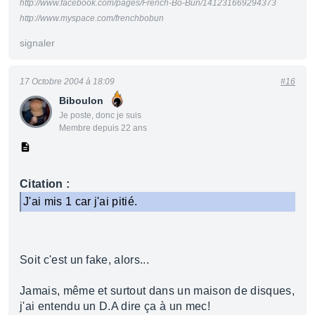
http://www.facebook.com/pages/French-Bo-Bun/141231669294373
http://www.myspace.com/frenchbobun
signaler
17 Octobre 2004 à 18:09
#16
Biboulon
Je poste, donc je suis
Membre depuis 22 ans
Citation :
J'ai mis 1 car j'ai pitié.
Soit c'est un fake, alors...
Jamais, même et surtout dans un maison de disques,
j'ai entendu un D.A dire ça à un mec!