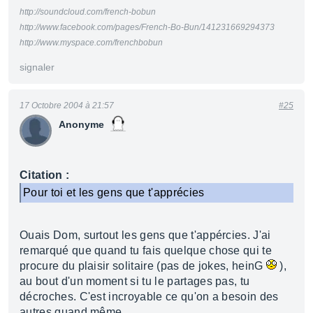
http://soundcloud.com/french-bobun
http://www.facebook.com/pages/French-Bo-Bun/141231669294373
http://www.myspace.com/frenchbobun
signaler
17 Octobre 2004 à 21:57
#25
Anonyme
Citation :
Pour toi et les gens que t'apprécies
Ouais Dom, surtout les gens que t'appércies. J'ai
remarqué que quand tu fais quelque chose qui te
procure du plaisir solitaire (pas de jokes, heinG
),
au bout d'un moment si tu le partages pas, tu
décroches. C'est incroyable ce qu'on a besoin des
autres quand même...