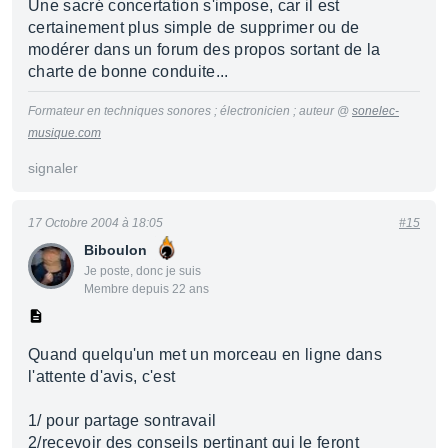
Une sacré concertation s'impose, car il est
certainement plus simple de supprimer ou de
modérer dans un forum des propos sortant de la
charte de bonne conduite...
Formateur en techniques sonores ; électronicien ; auteur @
sonelec-
musique.com
signaler
17 Octobre 2004 à 18:05
#15
Biboulon
Je poste, donc je suis
Membre depuis 22 ans
Quand quelqu'un met un morceau en ligne dans
l'attente d'avis, c'est
1/ pour partage sontravail
2/recevoir des conseils pertinant qui le feront