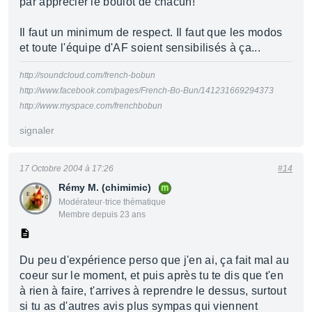
par apprécier le boulot de chacun!
Il faut un minimum de respect. Il faut que les modos
et toute l'équipe d'AF soient sensibilisés à ça...
http://soundcloud.com/french-bobun
http://www.facebook.com/pages/French-Bo-Bun/141231669294373
http://www.myspace.com/frenchbobun
signaler
17 Octobre 2004 à 17:26
#14
Rémy M. (chimimic)
Modérateur·trice thématique
Membre depuis 23 ans
Du peu d'expérience perso que j'en ai, ça fait mal au
coeur sur le moment, et puis après tu te dis que t'en
à rien à faire, t'arrives à reprendre le dessus, surtout
si tu as d'autres avis plus sympas qui viennent