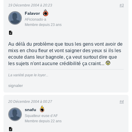
19 Décembre 2004 à 20:23
#3
Falavor
AFicionado·a
Membre depuis 23 ans
Au délà du problème que tous les gens vont avoir de
mixs en chou fleur et vont saigner des yeux si ils les
ecoute dans leur bagnole, ça veut surtout dire que
les sujets n'ont aucune crédibilité ça craint...
La variété paye le loyer...
signaler
20 Décembre 2004 à 00:27
#4
snafu
Squatteur·euse d’AF
Membre depuis 22 ans