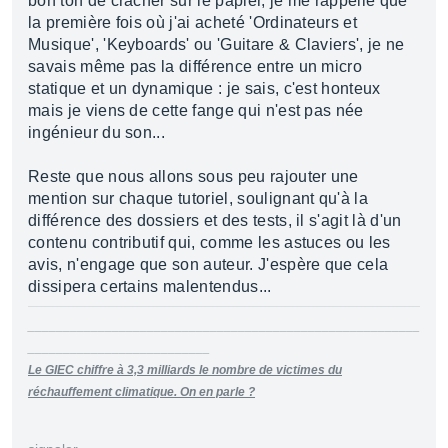
bon ton de cracher sur le papier, je me rappelle que
la première fois où j'ai acheté 'Ordinateurs et
Musique', 'Keyboards' ou 'Guitare & Claviers', je ne
savais même pas la différence entre un micro
statique et un dynamique : je sais, c'est honteux
mais je viens de cette fange qui n'est pas née
ingénieur du son...
Reste que nous allons sous peu rajouter une
mention sur chaque tutoriel, soulignant qu'à la
différence des dossiers et des tests, il s'agit là d'un
contenu contributif qui, comme les astuces ou les
avis, n'engage que son auteur. J'espère que cela
dissipera certains malentendus...
________________________________________________________
__________________________
Le GIEC chiffre à 3,3 milliards le nombre de victimes du
réchauffement climatique. On en parle ?