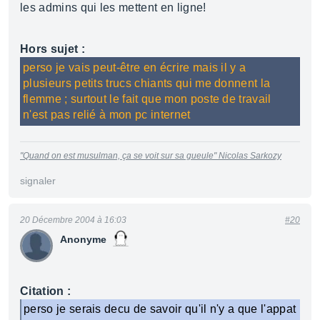
les admins qui les mettent en ligne!
Hors sujet :
perso je vais peut-être en écrire mais il y a
plusieurs petits trucs chiants qui me donnent la
flemme ; surtout le fait que mon poste de travail
n'est pas relié à mon pc internet
"Quand on est musulman, ça se voit sur sa gueule"
Nicolas Sarkozy
signaler
20 Décembre 2004 à 16:03
#20
Anonyme
Citation :
perso je serais decu de savoir qu'il n'y a que l'appat