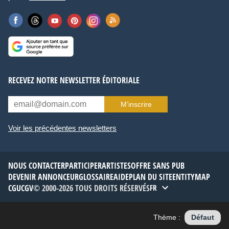
RECEVEZ NOTRE NEWSLETTER ÉDITORIALE
M’inscrire
Voir les précédentes newsletters
NOUS CONTACTER
PARTICIPER
ARTISTES
OFFRE SANS PUB
DEVENIR ANNONCEUR
GLOSSAIRE
AIDE
PLAN DU SITE
ENTITYMAP
CGU
CGV
© 2000-2026 TOUS DROITS RÉSERVÉS
FR
Thème :
Défaut