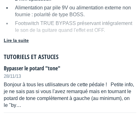
Alimentation par pile 9V ou alimentation externe non
fournie : polarité de type BOSS.
Footswitch TRUE BYPASS préservant intégralement
le son de la guitare quand l'effet est OFF.
Protection du circuit contre la pollution
Lire la suite
électromagnétique : radio, parasites, C.B...(défauts
souvent rencontrés sur les Fuzz)
TUTORIELS ET ASTUCES
Livrées sans alimentation.
Bypasser le potard "tone"
28/11/13
Bonjour à tous les utilisateurs de cette pédale ! Petite info,
je ne sais pas si vous l'avez remarqué mais en tournant le
potard de tone complètement à gauche (au minimum), on
le "by…