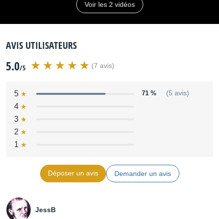
Voir les 2 vidéos
AVIS UTILISATEURS
5.0
(7 avis)
/5
5
71 %
(5 avis)
4
3
2
1
Déposer un avis
Demander un avis
JessB