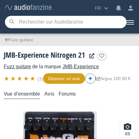
FR
Fuzz guitare
JMB-Experience Nitrogen 21
Fuzz guitare
de la marque
JMB-Experience
Déposer un avis
Argus 100,00 €
(7)
Vue d’ensemble
Avis
Forums
69