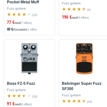
Pocket Metal Muff
Fuzz guitare
Fuzz guitare
(4)
(13)
196 €
neuf
(4 offres)
77 €
neuf
(7 offres)
40 €
d'occasion
(1 offre)
Boss FZ-5 Fuzz
Behringer Super Fuzz
SF300
Fuzz guitare
Fuzz guitare
(10)
(10)
91 €
neuf
(8 offres)