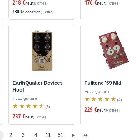
218 €
176 €
neuf
(8 offres)
neuf
(7 offres)
130 €
d'occasion
(1 offre)
EarthQuaker Devices
Fulltone '69 MkII
Hoof
Fuzz guitare
Fuzz guitare
(4)
(5)
229 €
neuf
(6 offres)
237 €
neuf
(1 offre)
2
3
4
11
51