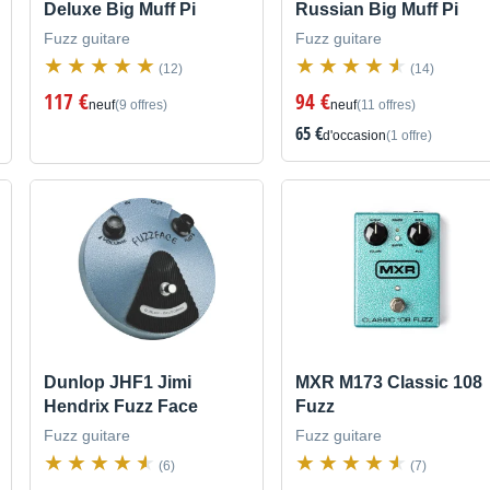
Deluxe Big Muff Pi
Russian Big Muff Pi
Fuzz guitare
Fuzz guitare
(12)
(14)
117 €
94 €
neuf
(9 offres)
neuf
(11 offres)
65 €
d'occasion
(1 offre)
Dunlop JHF1 Jimi
MXR M173 Classic 108
Hendrix Fuzz Face
Fuzz
Fuzz guitare
Fuzz guitare
(6)
(7)