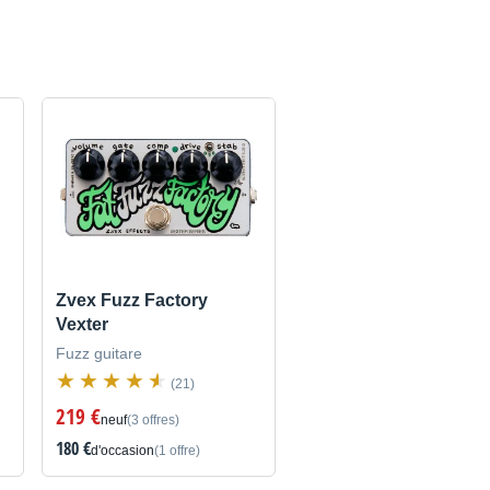
Zvex Fuzz Factory
Vexter
Fuzz guitare
(21)
219 €
neuf
(3 offres)
180 €
d'occasion
(1 offre)