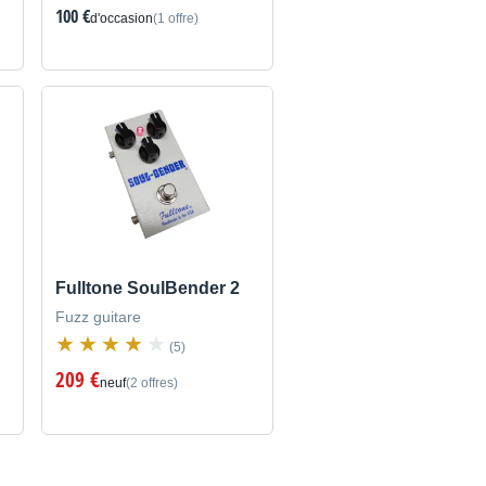
100 €
d'occasion
(1 offre)
Fulltone SoulBender 2
Fuzz guitare
(5)
209 €
neuf
(2 offres)