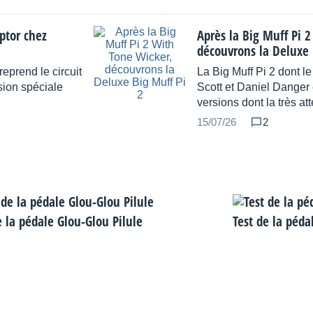
ptor chez
Après la Big Muff Pi 
découvrons la Deluxe 
eprend le circuit
La Big Muff Pi 2 dont le
sion spéciale
Scott et Daniel Danger 
versions dont la très a
15/07/26
2
e la pédale Glou-Glou Pilule
Test de la pé