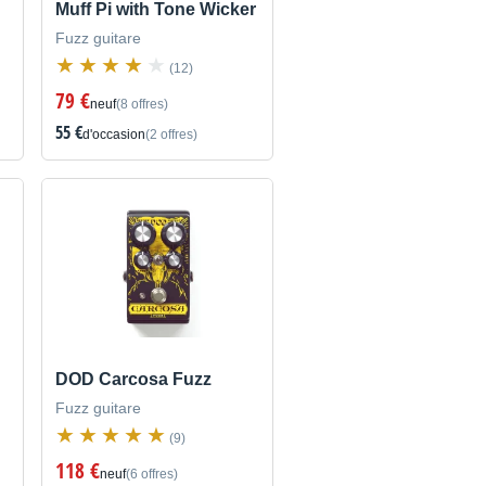
Muff Pi with Tone Wicker
Fuzz guitare
(12)
79 €
neuf
(8 offres)
55 €
d'occasion
(2 offres)
DOD Carcosa Fuzz
Fuzz guitare
(9)
118 €
neuf
(6 offres)