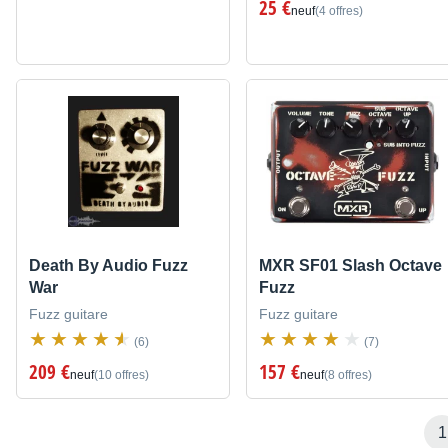
25 €
neuf
(4 offres)
Death By Audio Fuzz
MXR SF01 Slash Octave
War
Fuzz
Fuzz guitare
Fuzz guitare
(6)
(7)
209 €
157 €
neuf
(10 offres)
neuf
(8 offres)
1