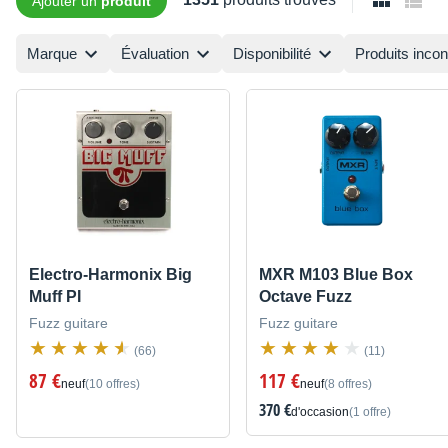
Ajouter un
produit
Marque
Évaluation
Disponibilité
Produits inco
Electro-Harmonix Big
MXR M103 Blue Box
Muff PI
Octave Fuzz
Fuzz guitare
Fuzz guitare
(66)
(11)
87 €
117 €
neuf
(10 offres)
neuf
(8 offres)
370 €
d'occasion
(1 offre)