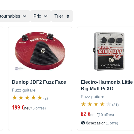
ntournables
Prix
Trier
Dunlop JDF2 Fuzz Face
Electro-Harmonix Little
Big Muff Pi XO
Fuzz guitare
Fuzz guitare
(2)
(31)
199 €
neuf
(5 offres)
62 €
neuf
(10 offres)
45 €
d'occasion
(1 offre)