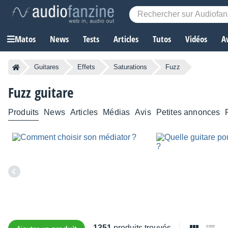
Matos
News
Tests
Articles
Tutos
Vidéos
A
Guitares
Effets
Saturations
Fuzz
Fuzz guitare
Produits
News
Articles
Médias
Avis
Petites annonces
1351
produits trouvés