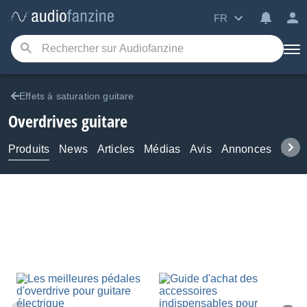
FR
Effets à saturation guitare
Overdrives guitare
Produits
News
Articles
Médias
Avis
Annonces
Foru