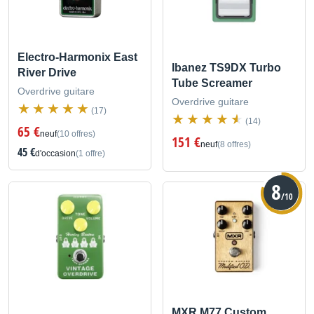
Electro-Harmonix East
Ibanez TS9DX Turbo
River Drive
Tube Screamer
Overdrive guitare
Overdrive guitare
(17)
(14)
65 €
neuf
(10 offres)
151 €
neuf
(8 offres)
45 €
d'occasion
(1 offre)
8
/10
MXR M77 Custom