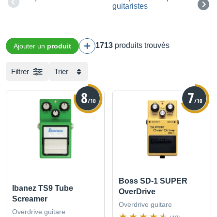
1713
produits trouvés
Ajouter un
produit
Filtrer
Trier
8
7
/10
/10
Boss SD-1 SUPER
Ibanez TS9 Tube
OverDrive
Screamer
Overdrive guitare
Overdrive guitare