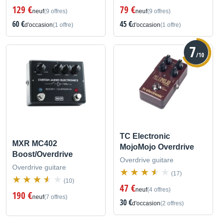
129 €
79 €
neuf
(9 offres)
neuf
(9 offres)
60 €
45 €
d'occasion
(1 offre)
d'occasion
(1 offre)
7
/10
TC Electronic
MXR MC402
MojoMojo Overdrive
Boost/Overdrive
Overdrive guitare
Overdrive guitare
(17)
(10)
47 €
neuf
(4 offres)
190 €
neuf
(7 offres)
30 €
d'occasion
(2 offres)