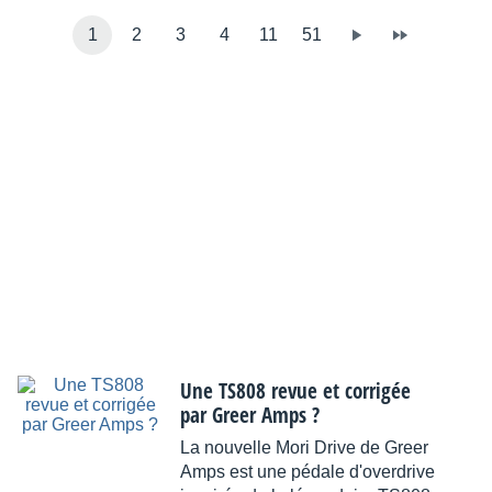
1
2
3
4
11
51
Une TS808 revue et corrigée
par Greer Amps ?
La nouvelle Mori Drive de Greer
Amps est une pédale d'overdrive