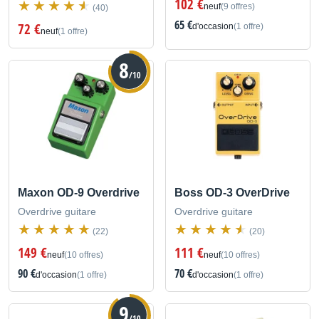
102 €
neuf
(9 offres)
(40)
65 €
72 €
d'occasion
(1 offre)
neuf
(1 offre)
8
/10
Maxon OD-9 Overdrive
Boss OD-3 OverDrive
Overdrive guitare
Overdrive guitare
(22)
(20)
149 €
111 €
neuf
(10 offres)
neuf
(10 offres)
90 €
70 €
d'occasion
(1 offre)
d'occasion
(1 offre)
9
/10