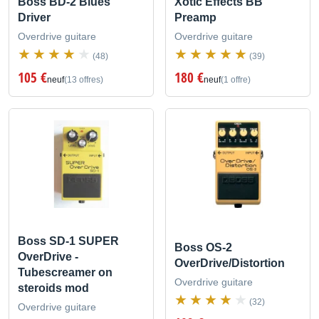
Boss BD-2 Blues
Xotic Effects BB
Driver
Preamp
Overdrive guitare
Overdrive guitare
(48)
(39)
105 €
180 €
neuf
(13 offres)
neuf
(1 offre)
Boss SD-1 SUPER
Boss OS-2
OverDrive -
OverDrive/Distortion
Tubescreamer on
Overdrive guitare
steroids mod
(32)
Overdrive guitare