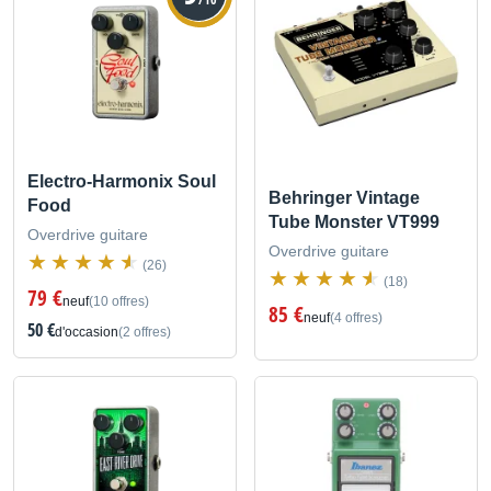
Electro-Harmonix Soul
Behringer Vintage
Food
Tube Monster VT999
Overdrive guitare
Overdrive guitare
(26)
(18)
79 €
neuf
(10 offres)
85 €
neuf
(4 offres)
50 €
d'occasion
(2 offres)