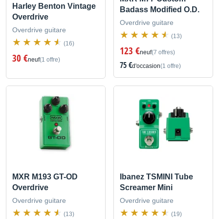
Harley Benton Vintage
Badass Modified O.D.
Overdrive
Overdrive guitare
Overdrive guitare
(13)
(16)
123 €
neuf
(7 offres)
30 €
neuf
(1 offre)
75 €
d'occasion
(1 offre)
MXR M193 GT-OD
Ibanez TSMINI Tube
Overdrive
Screamer Mini
Overdrive guitare
Overdrive guitare
(13)
(19)