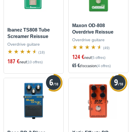
Maxon OD-808
Ibanez TS808 Tube
Overdrive Reissue
Screamer Reissue
Overdrive guitare
Overdrive guitare
(49)
(18)
124 €
neuf
(5 offres)
187 €
neuf
(10 offres)
65 €
d'occasion
(4 offres)
6
9
/10
/10