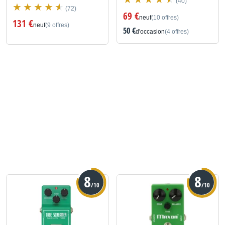
(40)
(72)
69 €
neuf
(10 offres)
131 €
neuf
(9 offres)
50 €
d'occasion
(4 offres)
8
8
/10
/10