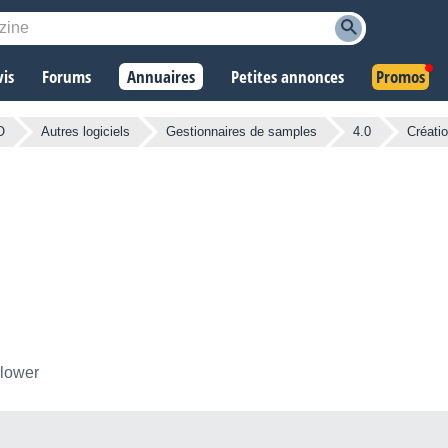
vis
Forums
Annuaires
Petites annonces
Promos
O
Autres logiciels
Gestionnaires de samples
4.0
Créati
llower