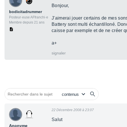
Bonjour,
bodicitadrummer
Posteur·euse AFfranchi·e
J'aimerai jouer certains de mes so
Membre depuis 21 ans
Battery sont multi échantilloné. Don
caisse par exemple et de ne créer qu
a+
signaler
22 Décembre 2008 à 23:07
Salut
Anonyme