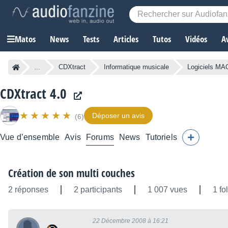
Matos
News
Tests
Articles
Tutos
Vidéos
A
...
CDXtract
Informatique musicale
Logiciels MA
CDXtract 4.0
Déposer un avis
(6)
Vue d’ensemble
Avis
Forums
News
Tutoriels
Création de son multi couches
2 réponses
2 participants
1 007 vues
1 fo
22 Décembre 2008 à 16:21