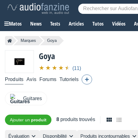
Matos
News
Tests
Articles
Tutos
Vidéos
A
Marques
Goya
Goya
(11)
Produits
Avis
Forums
Tutoriels
Guitares
8
produits trouvés
Ajouter un
produit
Évaluation
Disponibilité
Produits incontournables