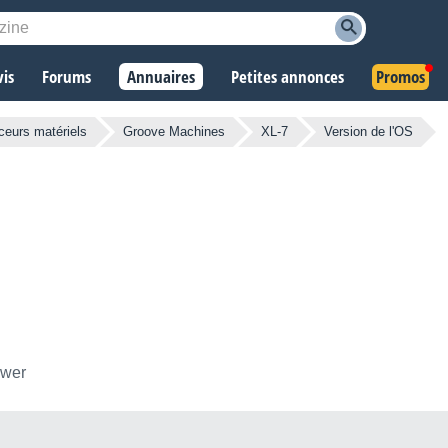
vis
Forums
Annuaires
Petites annonces
Promos
eurs matériels
Groove Machines
XL-7
Version de l'OS
ower