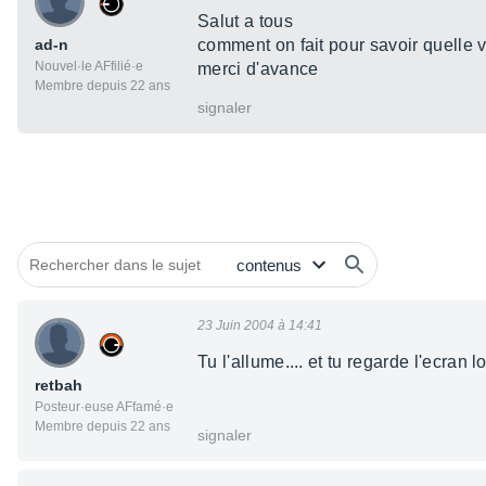
Salut a tous
ad-n
comment on fait pour savoir quelle v
Nouvel·le AFfilié·e
merci d'avance
Membre depuis 22 ans
signaler
23 Juin 2004 à 14:41
Tu l'allume.... et tu regarde l'ecran lo
retbah
Posteur·euse AFfamé·e
Membre depuis 22 ans
signaler