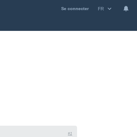
FR
Se connecter
#1