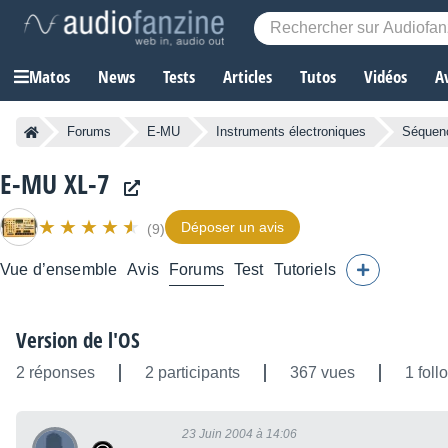
Matos
News
Tests
Articles
Tutos
Vidéos
A
Forums
E-MU
Instruments électroniques
Séquenc
E-MU XL-7
Déposer un avis
(9)
Vue d’ensemble
Avis
Forums
Test
Tutoriels
Version de l'OS
2 réponses
2 participants
367 vues
1 foll
23 Juin 2004 à 14:06