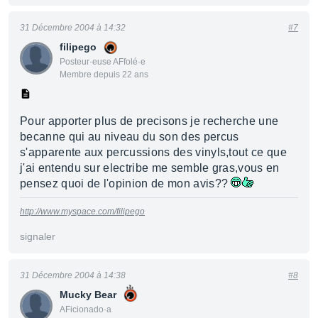
31 Décembre 2004 à 14:32
#7
filipego
Posteur·euse AFfolé·e
Membre depuis 22 ans
Pour apporter plus de precisons je recherche une
becanne qui au niveau du son des percus
s'apparente aux percussions des vinyls,tout ce que
j'ai entendu sur electribe me semble gras,vous en
pensez quoi de l'opinion de mon avis??
http://www.myspace.com/filipego
signaler
31 Décembre 2004 à 14:38
#8
Mucky Bear
AFicionado·a