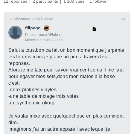
12 réponses
2 participants
1 109 vues
1 follower
30 Décembre 2004 à 22:42
#1
filipego
Posteur·euse AFfolé·e
Membre depuis 22 ans
Salut a tous,bon ca fait un bon moment que j'arpente
les forums mais je plane un peu a travers les
reponses.
Alors je me tate pour savoir vraiment ce qu'il me faut
pour egayer mes sets,donc mon matos a la base
c'est:
-deux platines vinyles
-une table de mixage trois voies
-un synthe microkorg
Je voulai mixe avec quelquechose en plus,comment
dire...
Imaginons,j'ai un autre appareil avec lequel je