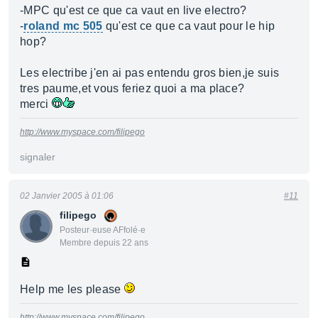
-MPC qu'est ce que ca vaut en live electro?
-
roland mc 505
qu'est ce que ca vaut pour le hip
hop?
Les electribe j'en ai pas entendu gros bien,je suis
tres paume,et vous feriez quoi a ma place?
merci
http://www.myspace.com/filipego
signaler
02 Janvier 2005 à 01:06
#11
filipego
Posteur·euse AFfolé·e
Membre depuis 22 ans
Help me les please
http://www.myspace.com/filipego