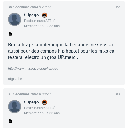
30 Décembre 2004 à 23:02
#2
filipego
Posteur·euse AFfolé·e
Membre depuis 22 ans
Bon allez,je rajouterai que la becanne me servirai
aussi pour des compos hip hop,et pour les mixs ca
resterai electro,un gros UP,merci.
http://www.myspace.com/filipego
signaler
31 Décembre 2004 à 00:23
#3
filipego
Posteur·euse AFfolé·e
Membre depuis 22 ans