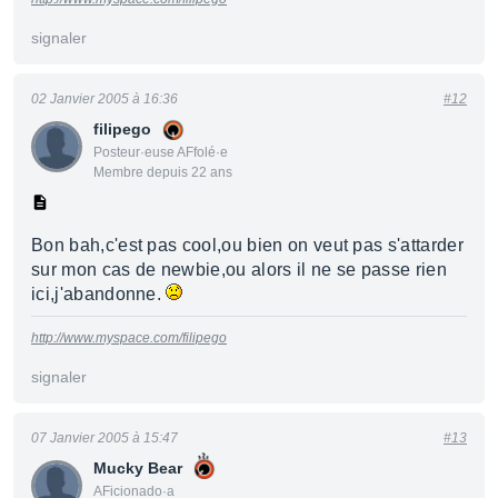
signaler
02 Janvier 2005 à 16:36
#12
filipego
Posteur·euse AFfolé·e
Membre depuis 22 ans
Bon bah,c'est pas cool,ou bien on veut pas s'attarder
sur mon cas de newbie,ou alors il ne se passe rien
ici,j'abandonne.
http://www.myspace.com/filipego
signaler
07 Janvier 2005 à 15:47
#13
Mucky Bear
AFicionado·a