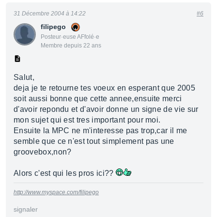
31 Décembre 2004 à 14:22
#6
filipego
Posteur·euse AFfolé·e
Membre depuis 22 ans
Salut,
deja je te retourne tes voeux en esperant que 2005
soit aussi bonne que cette annee,ensuite merci
d'avoir repondu et d'avoir donne un signe de vie sur
mon sujet qui est tres important pour moi.
Ensuite la MPC ne m'interesse pas trop,car il me
semble que ce n'est tout simplement pas une
groovebox,non?
Alors c'est qui les pros ici??
http://www.myspace.com/filipego
signaler