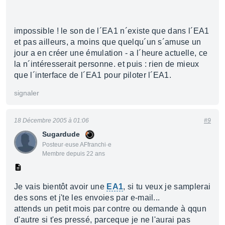
impossible ! le son de l´EA1 n´existe que dans l´EA1
et pas ailleurs, a moins que quelqu´un s´amuse un
jour a en créer une émulation - a l´heure actuelle, ce
la n´intéresserait personne. et puis : rien de mieux
que l´interface de l´EA1 pour piloter l´EA1.
signaler
18 Décembre 2005 à 01:06
#9
Sugardude
Posteur·euse AFfranchi·e
Membre depuis 22 ans
Je vais bientôt avoir une
EA1
, si tu veux je samplerai
des sons et j'te les envoies par e-mail...
attends un petit mois par contre ou demande à qqun
d'autre si t'es pressé, parceque je ne l'aurai pas