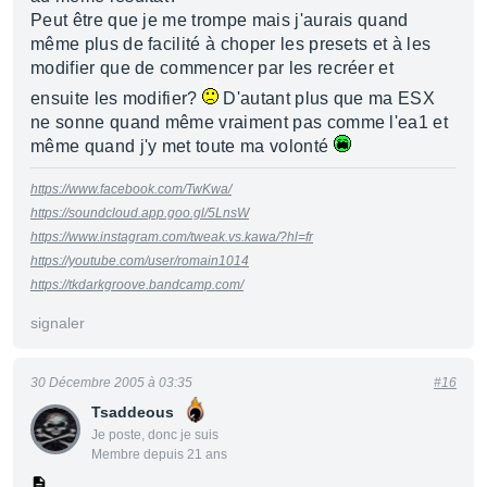
Peut être que je me trompe mais j'aurais quand
même plus de facilité à choper les presets et à les
modifier que de commencer par les recréer et
ensuite les modifier?
D'autant plus que ma ESX
ne sonne quand même vraiment pas comme l'ea1 et
même quand j'y met toute ma volonté
https://www.facebook.com/TwKwa/
https://soundcloud.app.goo.gl/5LnsW
https://www.instagram.com/tweak.vs.kawa/?hl=fr
https://youtube.com/user/romain1014
https://tkdarkgroove.bandcamp.com/
signaler
30 Décembre 2005 à 03:35
#16
Tsaddeous
Je poste, donc je suis
Membre depuis 21 ans