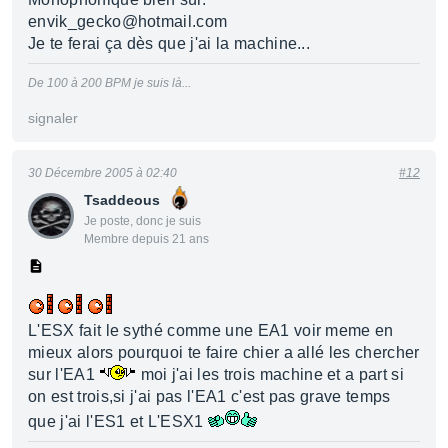
envik_gecko@hotmail.com
Je te ferai ça dès que j'ai la machine...
De 100 à 200 BPM je suis là...
signaler
30 Décembre 2005 à 02:40
#12
Tsaddeous
Je poste, donc je suis
Membre depuis 21 ans
L'ESX fait le sythé comme une EA1 voir meme en
mieux alors pourquoi te faire chier a allé les chercher
sur l'EA1
moi j'ai les trois machine et a part si
on est trois,si j'ai pas l'EA1 c'est pas grave temps
que j'ai l'ES1 et L'ESX1