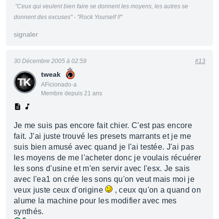
"Ceux qui veulent bien faire se donnent les moyens, les autres se
donnent des excuses" - "Rock Yourself !!"
signaler
30 Décembre 2005 à 02:59
#13
tweak
AFicionado·a
Membre depuis 21 ans
Je me suis pas encore fait chier. C'est pas encore
fait. J'ai juste trouvé les presets marrants et je me
suis bien amusé avec quand je l'ai testée. J'ai pas
les moyens de me l'acheter donc je voulais récuérer
les sons d'usine et m'en servir avec l'esx. Je sais
avec l'ea1 on crée les sons qu'on veut mais moi je
veux juste ceux d'origine
, ceux qu'on a quand on
alume la machine pour les modifier avec mes
synthés.