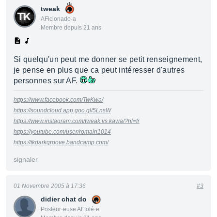
tweak
AFicionado·a
Membre depuis 21 ans
Si quelqu'un peut me donner se petit renseignement,
je pense en plus que ca peut intéresser d'autres
personnes sur AF.
https://www.facebook.com/TwKwa/
https://soundcloud.app.goo.gl/5LnsW
https://www.instagram.com/tweak.vs.kawa/?hl=fr
https://youtube.com/user/romain1014
https://tkdarkgroove.bandcamp.com/
signaler
01 Novembre 2005 à 17:36
#3
didier chat do
Posteur·euse AFfolé·e