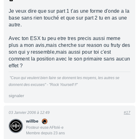
Je veux dire que sur part 1 t'as une forme d'onde a la
base sans rien touché et que sur part 2 tu en as une
autre.
Avec ton ESX tu peu etre tres precis aussi meme
plus a mon avis,mais cherche sur reason ou fruty des
son qui y ressemble,mais aussi pour toi c'est
comment la position avec le son primaire sans aucun
effet ?
"Ceux qui veulent bien faire se donnent les moyens, les autres se
donnent des excuses" - "Rock Yourself !!"
signaler
03 Janvier 2006 à 12:49
#17
willbe
Posteur·euse AFfolé·e
Membre depuis 23 ans