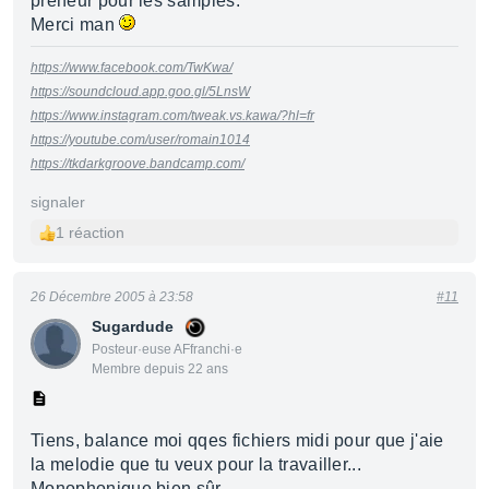
preneur pour les samples.
Merci man
https://www.facebook.com/TwKwa/
https://soundcloud.app.goo.gl/5LnsW
https://www.instagram.com/tweak.vs.kawa/?hl=fr
https://youtube.com/user/romain1014
https://tkdarkgroove.bandcamp.com/
signaler
1 réaction
26 Décembre 2005 à 23:58
#11
Sugardude
Posteur·euse AFfranchi·e
Membre depuis 22 ans
Tiens, balance moi qqes fichiers midi pour que j'aie
la melodie que tu veux pour la travailler...
Monophonique bien sûr.