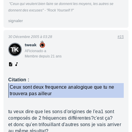
"Ceux qui veulent bien faire se donnent les moyens, les autres se
donnent des excuses" - "Rock Yourself !!"
signaler
30 Décembre 2005 à 03:28
#15
tweak
AFicionado·a
Membre depuis 21 ans
Citation :
Ceux sont deux frequence analogique que tu ne
trouvera pas ailleur
tu veux dire que les sons d'origines de l'ea1 sont
composés de 2 fréquences différentes?c'est ça?
et donc qu'en trifouillant d'autres sons je vais arriver
au même résultat?