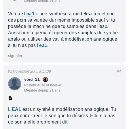
Membre depuis 21 ans
Vu que l'
ea1
c une synthèse à modelisation et non
des pcm sa va etre dur même impossible sauf si tu
possède la machine que tu samples dans l'esx.
Aussi non tu peux récuperer des samples de synthé
analo ou utiliser des vsti à modélisation analogique
si tu n'as pas l'
ea1
.
signaler
01 Novembre 2005 à 17:38
#4
void_21
Posteur·euse AFfamé·e
Membre depuis 21 ans
L'
EA1
est un synthé à modélisation analogique. Tu
peux donc créer le son que tu désires. Elle n'a pas
de son à elle proprement dit.