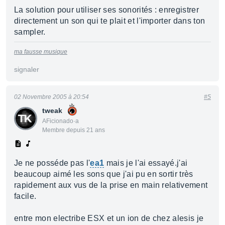
La solution pour utiliser ses sonorités : enregistrer
directement un son qui te plait et l'importer dans ton
sampler.
ma fausse musique
signaler
02 Novembre 2005 à 20:54
#5
tweak
AFicionado·a
Membre depuis 21 ans
Je ne posséde pas l'
ea1
mais je l'ai essayé.j'ai
beaucoup aimé les sons que j'ai pu en sortir très
rapidement aux vus de la prise en main relativement
facile.
entre mon electribe ESX et un ion de chez alesis je