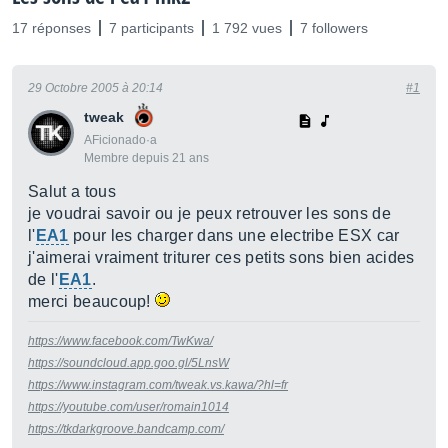
17 réponses
7 participants
1 792 vues
7 followers
29 Octobre 2005 à 20:14
#1
tweak
AFicionado·a
Membre depuis 21 ans
Salut a tous
je voudrai savoir ou je peux retrouver les sons de
l'
EA1
pour les charger dans une electribe ESX car
j'aimerai vraiment triturer ces petits sons bien acides
de l'
EA1
.
merci beaucoup!
https://www.facebook.com/TwKwa/
https://soundcloud.app.goo.gl/5LnsW
https://www.instagram.com/tweak.vs.kawa/?hl=fr
https://youtube.com/user/romain1014
https://tkdarkgroove.bandcamp.com/