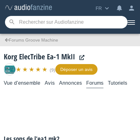
FR
Forums Groove Machine
Korg ElecTribe Ea-1 MkII
Déposer un avis
(9)
Vue d’ensemble
Avis
Annonces
Forums
Tutoriels
Les sons de l'ea1 mk2