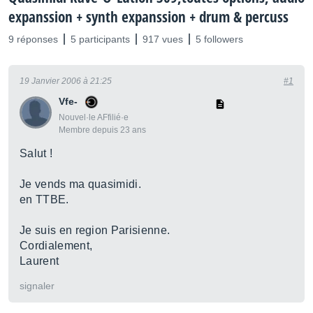
expanssion + synth expanssion + drum & percuss
9 réponses
5 participants
917 vues
5 followers
19 Janvier 2006 à 21:25
#1
Vfe-
Nouvel·le AFfilié·e
Membre depuis 23 ans
Salut !
Je vends ma quasimidi.
en TTBE.
Je suis en region Parisienne.
Cordialement,
Laurent
signaler