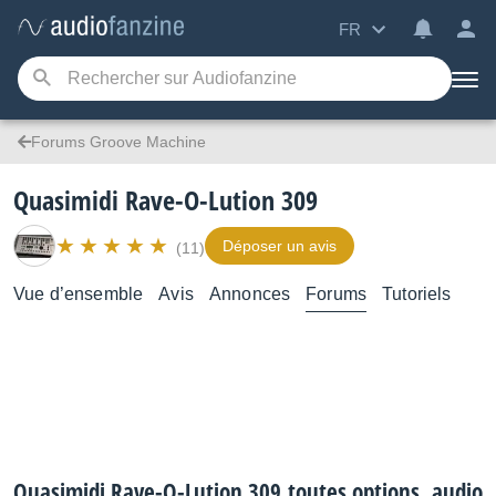
FR
Forums Groove Machine
Quasimidi Rave-O-Lution 309
Déposer un avis
(11)
Vue d’ensemble
Avis
Annonces
Forums
Tutoriels
Quasimidi Rave-O-Lution 309,toutes options, audio