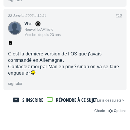
22 Janvier 2006 à 19:54
#10
Vfe-
Nouvel·le AFfilié·e
Membre depuis 23 ans
C'est la derniere version de l'OS que j'avais
commandé en Allemagne.
Contactez moi par Mail en privé sinon on va se faire
engueuler
signaler
S'INSCRIRE
RÉPONDRE À CE SUJET
< Liste des sujets
Charte
Options