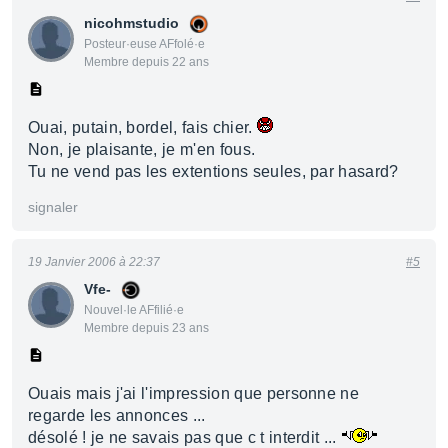
nicohmstudio
Posteur·euse AFfolé·e
Membre depuis 22 ans
Ouai, putain, bordel, fais chier.
Non, je plaisante, je m'en fous.
Tu ne vend pas les extentions seules, par hasard?
signaler
19 Janvier 2006 à 22:37
#5
Vfe-
Nouvel·le AFfilié·e
Membre depuis 23 ans
Ouais mais j'ai l'impression que personne ne
regarde les annonces ...
désolé ! je ne savais pas que c t interdit ...