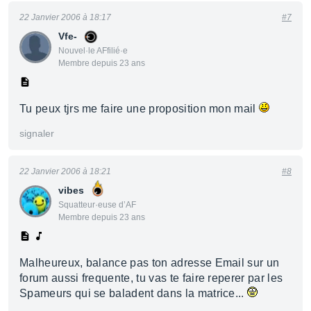
22 Janvier 2006 à 18:17
#7
Vfe-
Nouvel·le AFfilié·e
Membre depuis 23 ans
Tu peux tjrs me faire une proposition mon mail
signaler
22 Janvier 2006 à 18:21
#8
vibes
Squatteur·euse d’AF
Membre depuis 23 ans
Malheureux, balance pas ton adresse Email sur un
forum aussi frequente, tu vas te faire reperer par les
Spameurs qui se baladent dans la matrice...