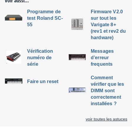
Voir aussi...
Programme de
Firmware V2.0
test Roland SC-
sur tout les
55
Varigate 8+
(rev1 et rev2 du
hardware)
Vérification
Messages
numéro de
d’erreur
série
frequents
Comment
Faire un reset
vérifier que les
DIMM sont
correctement
installées ?
voir toutes les astuces