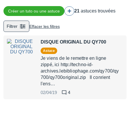
21
astuces trouvées
Créer un tuto ou une astuce
Filtrer
Effacer les filtres
DISQUE ORIGINAL DU QY700
Astuce
Je viens de le remettre en ligne
zippé, ici http://techno-id-
archives.lebibliophage.com/qy700/qy
700/qy700original.zip Il conrient
l'ens…
02/04/19
4