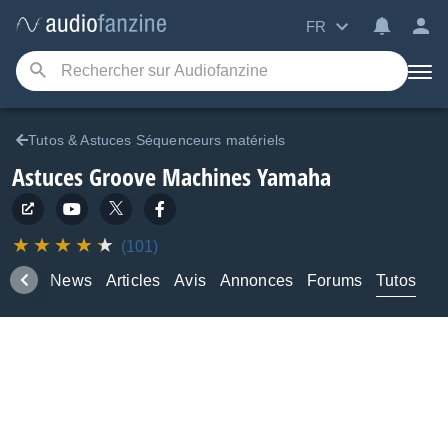
FR
Tutos & Astuces Séquenceurs matériels
Astuces Groove Machines Yamaha
(101)
duits
News
Articles
Avis
Annonces
Forums
Tutos