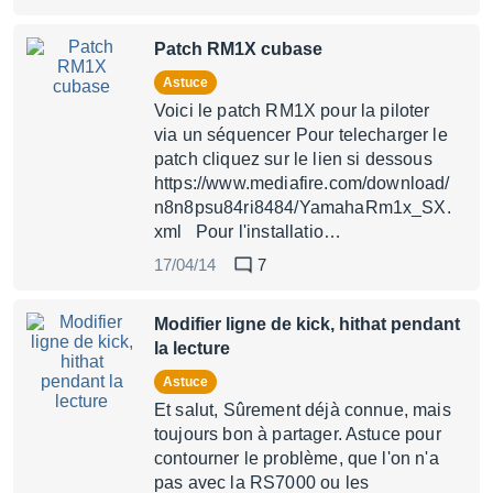
Patch RM1X cubase
Astuce
Voici le patch RM1X pour la piloter
via un séquencer Pour telecharger le
patch cliquez sur le lien si dessous
https://www.mediafire.com/download/
n8n8psu84ri8484/YamahaRm1x_SX.
xml Pour l'installatio…
17/04/14
7
Modifier ligne de kick, hithat pendant
la lecture
Astuce
Et salut, Sûrement déjà connue, mais
toujours bon à partager. Astuce pour
contourner le problème, que l'on n'a
pas avec la RS7000 ou les