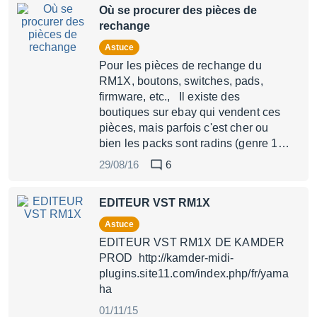
Où se procurer des pièces de
rechange
Astuce
Pour les pièces de rechange du
RM1X, boutons, switches, pads,
firmware, etc., Il existe des
boutiques sur ebay qui vendent ces
pièces, mais parfois c'est cher ou
bien les packs sont radins (genre 1…
29/08/16
6
EDITEUR VST RM1X
Astuce
EDITEUR VST RM1X DE KAMDER
PROD http://kamder-midi-
plugins.site11.com/index.php/fr/yama
ha
01/11/15