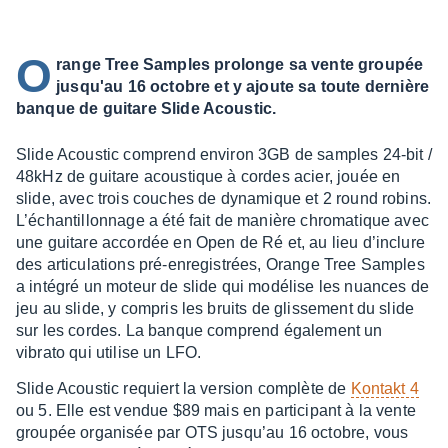
O
range Tree Samples prolonge sa vente groupée
jusqu'au 16 octobre et y ajoute sa toute dernière
banque de guitare Slide Acoustic.
Slide Acous­tic comprend envi­ron 3GB de samples 24-bit /
48kHz de guitare acous­tique à cordes acier, jouée en
slide, avec trois couches de dyna­mique et 2 round robins.
L’échan­tillon­nage a été fait de manière chro­ma­tique avec
une guitare accor­dée en Open de Ré et, au lieu d’in­clure
des arti­cu­la­tions pré-enre­gis­trées, Orange Tree Samples
a inté­gré un moteur de slide qui modé­lise les nuances de
jeu au slide, y compris les bruits de glis­se­ment du slide
sur les cordes. La banque comprend égale­ment un
vibrato qui utilise un LFO.
Slide Acous­tic requiert la version complète de
Kontakt 4
ou 5. Elle est vendue $89 mais en parti­ci­pant à la vente
grou­pée orga­ni­sée par OTS jusqu’au 16 octobre, vous