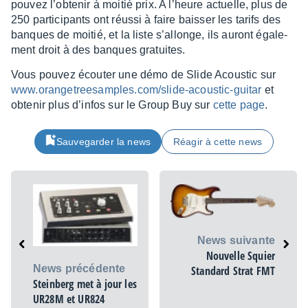
pouvez l’ob­te­nir à moitié prix. A l’heure actuelle, plus de
250 parti­ci­pants ont réussi à faire bais­ser les tarifs des
banques de moitié, et la liste s’al­longe, ils auront égale­
ment droit à des banques gratuites.
Vous pouvez écou­ter une démo de Slide Acous­tic sur
www.oran­ge­tree­samples.com/slide-acous­tic-guitar
et
obte­nir plus d’in­fos sur le Group Buy sur
cette page
.
Sauvegarder la news
Réagir à cette news
News suivante
Nouvelle Squier
News précédente
Standard Strat FMT
Steinberg met à jour les
UR28M et UR824