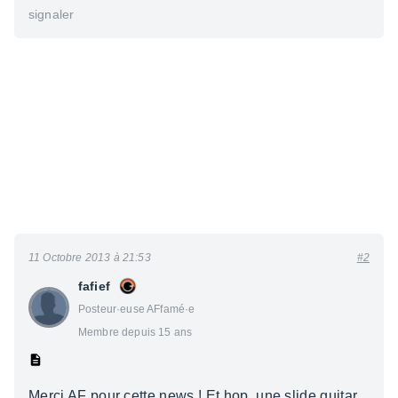
signaler
11 Octobre 2013 à 21:53
#2
fafief
Posteur·euse AFfamé·e
Membre depuis 15 ans
Merci AF pour cette news ! Et hop, une slide guitar,