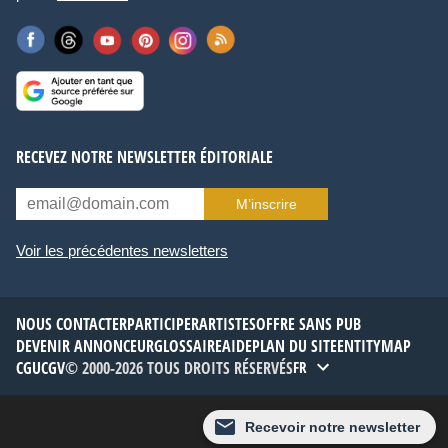
RECEVEZ NOTRE NEWSLETTER ÉDITORIALE
M’inscrire
Voir les précédentes newsletters
NOUS CONTACTER
PARTICIPER
ARTISTES
OFFRE SANS PUB
DEVENIR ANNONCEUR
GLOSSAIRE
AIDE
PLAN DU SITE
ENTITYMAP
CGU
CGV
© 2000-2026 TOUS DROITS RÉSERVÉS
FR
Recevoir notre newsletter
Thème :
Défaut