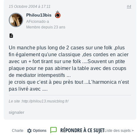
15 Octobre 2004 à 17:11
#4
Philou13bis
AFicionado·a
Membre depuis 23 ans
Un manche plus long de 2 cases sur une folk ,plus
fin également qu'une classique ,des cordes en acier
avec un + fort tirant sur une folk ....Souvent un ptite
plaque pour ne pas abimer la table avec des coups
de mediator intempestifs ...
je crois que c'est à peu près tout ...L'harmonica n'est
pas livré avec ....
Le site :http://philou13.musicblog.fr/
signaler
RÉPONDRE À CE SUJET
Charte
Options
< Liste des sujets