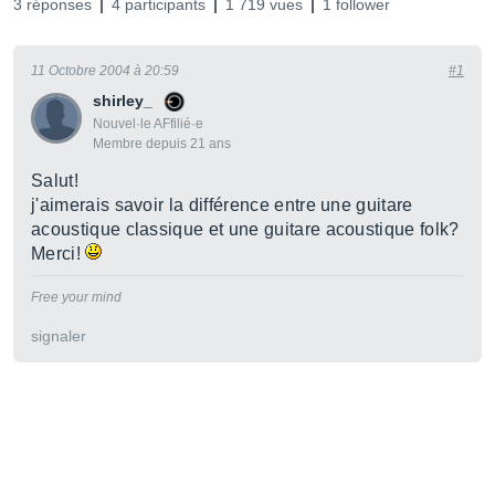
3 réponses
4 participants
1 719 vues
1 follower
11 Octobre 2004 à 20:59
#1
shirley_
Nouvel·le AFfilié·e
Membre depuis 21 ans
Salut!
j'aimerais savoir la différence entre une guitare
acoustique classique et une guitare acoustique folk?
Merci!
Free your mind
signaler