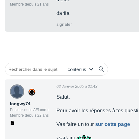
Membre depuis 21 ans
dariia
signaler
02 Janvier 2005 à 21:43
Salut,
longwy74
Posteur·euse AFfamé·e
Pour avoir les réponses à tes question
Membre depuis 22 ans
Vas faire un tour
sur cette page
Voilà !!!!