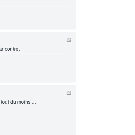
#3
r contre.
#4
 tout du moins ...