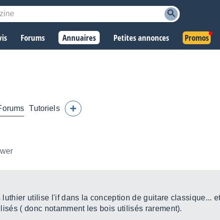
vis
Forums
Annuaires
Petites annonces
Promos
Forums
Tutoriels
ower
 luthier utilise l'if dans la conception de guitare classique... 
tilisés ( donc notamment les bois utilisés rarement).