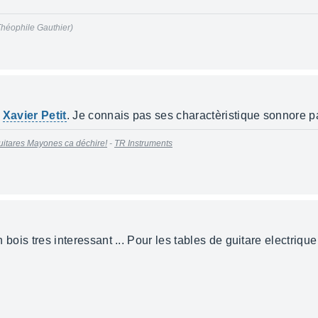
(Théophile Gauthier)
r
Xavier Petit
. Je connais pas ses charactèristique sonnore pa
uitares Mayones ca déchire!
-
TR Instruments
un bois tres interessant ... Pour les tables de guitare electrique