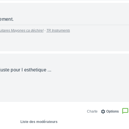
nement.
uitares Mayones ca déchire!
-
TR Instruments
uste pour l esthetique ...
Charte
Options
Liste des modérateurs