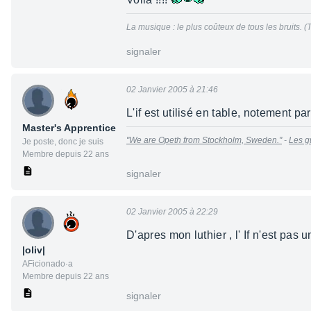
La musique : le plus coûteux de tous les bruits. 
signaler
02 Janvier 2005 à 21:46
L'if est utilisé en table, notement pa
Master's Apprentice
"We are Opeth from Stockholm, Sweden."
-
Les g
Je poste, donc je suis
Membre depuis 22 ans
signaler
02 Janvier 2005 à 22:29
D'apres mon luthier , l' If n'est pas 
|oliv|
AFicionado·a
Membre depuis 22 ans
signaler