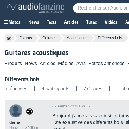
Matos
News
Tests
Articles
Tutos
Vidéos
A
Forums
Guitares
Acoustiques
Differents bois
Guitares acoustiques
Produits
News
Articles
Médias
Avis
Petites annonces
Differents bois
5 réponses
4 participants
771 vues
1 foll
02 Janvier 2005 à 21:39
Bonjour! j'aimerais savoir si certains
dariia
liste exaustive des differents bois u
Nouvel·le AFfilié·e
merci!