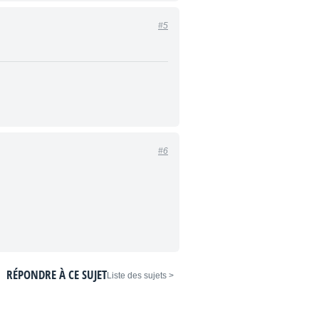
#5
#6
RÉPONDRE À CE SUJET
< Liste des sujets