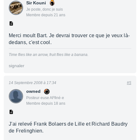
Sir Kouni
Je poste, donc je suis
Membre depuis 21 ans
Merci moult Bart. Je devrai trouver ce que je veux là-
dedans, c'est cool.
Time flies like an arrow, fruit flies like a banana.
signaler
14 Septembre 2008 à 17:34
#5
owned
Posteur·euse AFfiné·e
Membre depuis 18 ans
J'ai relevé Frank Bolaers de Lille et Richard Baudry
de Frelinghien.