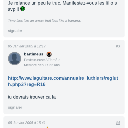
Je relance un peu le truc. Manifestez-vous les lillois
svp!!!
Time flies like an arrow, fruit flies like a banana.
signaler
05 Janvier 2005 à 12:17
#3
bartimeus
Posteur·euse AFfamé·e
Membre depuis 22 ans
http://www.laguitare.com/annuaire_luthiers/reglut
h.php3?reg=R16
tu devrais trouver ca la
signaler
05 Janvier 2005 à 15:41
#4