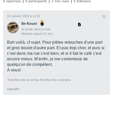
9 réponses
6 participants
3 165 vues
6 followers
04 Janvier 2005 à 12:02
#1
Sir Kouni
Je poste, donc je suis
Membre depuis 21 ans
Bah voilà, cf sujet. Pour pitites retouches d'une part
et gros boulot d'autre part. Et pas trop cher, et puis si
c'est dans ma rue c'est bien, et si il fait le café c'est
encore mieux. M'enfin, je me contenterai de
quelqu'un de compétent.
A vous!
Time flies like an arrow, fruit flies like a banana.
signaler