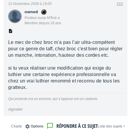
15 Novembre 2008 à 19:05
#10
owned
Posteur·euse AFfiné·e
Membre depuis 18 ans
Le mec de chez broc m'a pas l'air ultra-compétent
pour ce genre de taff, chez broc c'est bien pour régler
un manche, intonation, hauteur des cordes etc.
si tu veux réaliser une modification qui exige du
luthier une certaine expérience professionnelle va
chez un vrai luthier renommé et reconnu de tous les
gratteux.
Qui proteste est un ennemi, qui s’oppose est un cadavre.
signaler
RÉPONDRE À CE SUJET
Charte
Options
< Liste des sujets