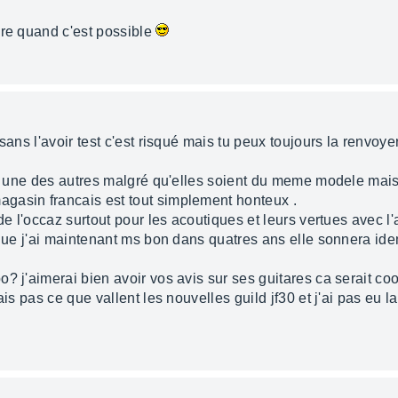
are quand c'est possible
ans l'avoir test c'est risqué mais tu peux toujours la renvoyer 
les une des autres malgré qu'elles soient du meme modele mai
gasin francais est tout simplement honteux .
e l'occaz surtout pour les acoutiques et leurs vertues avec l'age
e que j'ai maintenant ms bon dans quatres ans elle sonnera id
? j'aimerai bien avoir vos avis sur ses guitares ca serait co
ais pas ce que vallent les nouvelles guild jf30 et j'ai pas eu 