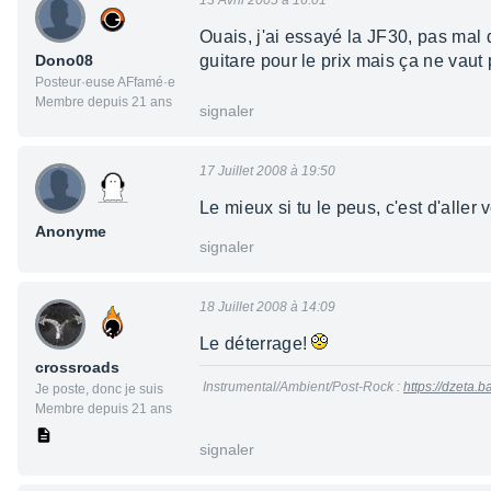
13 Avril 2005 à 16:01
Ouais, j'ai essayé la JF30, pas mal
Dono08
guitare pour le prix mais ça ne vaut
Posteur·euse AFfamé·e
Membre depuis 21 ans
signaler
17 Juillet 2008 à 19:50
Le mieux si tu le peus, c'est d'aller 
Anonyme
signaler
18 Juillet 2008 à 14:09
Le déterrage!
crossroads
Instrumental/Ambient/Post-Rock :
https://dzeta
Je poste, donc je suis
Membre depuis 21 ans
signaler