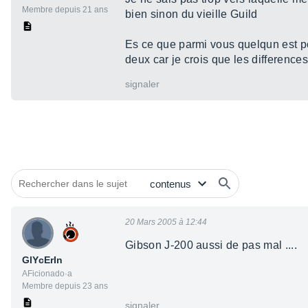
Membre depuis 21 ans
bien sinon du vieille Guild
Es ce que parmi vous quelqun est po
deux car je crois que les difference
signaler
20 Mars 2005 à 12:44
Gibson J-200 aussi de pas mal ....
GlYcErIn
AFicionado·a
Membre depuis 23 ans
signaler