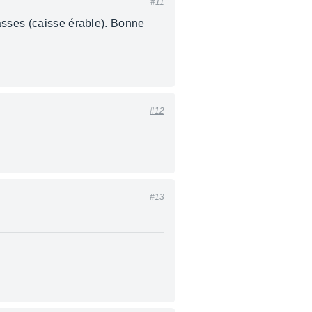
#11
asses (caisse érable). Bonne
#12
#13