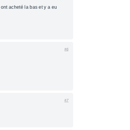
ont acheté la bas et y a eu
#6
#7