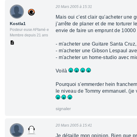
20 Mars 2005 à 15:31
Mais oui c'est clair qu'acheter une 
Kostla1
j'arrête de planer et de me torturer 
Posteur·euse AFfamé·e
envie de faire un emprunt de 10000 
Membre depuis 21 ans
- m'acheter une Guitare Santa Cruz,
- m'acheter une Gibson Lespaul avec
- m'acheter un home-studio avec micr
Voilà
Pourquoi s'emmerder hein franchement
le niveau de Tommy emmanuel. (je vie
signaler
20 Mars 2005 à 15:41
Je détaille mon opinion. Bien que pr