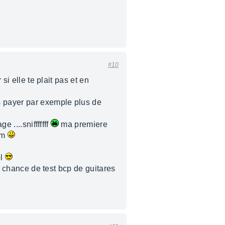
#10
si elle te plait pas et en
s payer par exemple plus de
 ....snifffffff
ma premiere
em
ol
la chance de test bcp de guitares