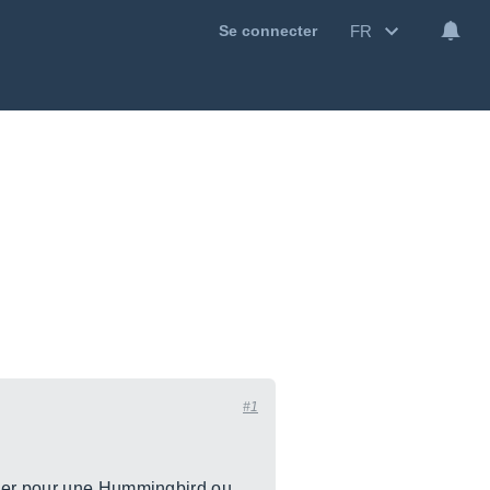
FR
Se connecter
#1
iser pour une Hummingbird ou