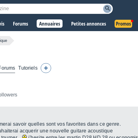
vis
Forums
Annuaires
Petites annonces
Promos
ique
Forums
Tutoriels
ollowers
'aimerai savoir quelles sont vos favorites dans ce genre.
haiterai acquerir une nouvelle guitare acoustique
 tourner...
j'hesite entre les martin D28 HD 28 ou econom