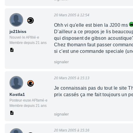
20 Mars 2005 à 12:54
Ohh vi qu'elle est bien la J200 ms
jc21biss
D'ailleur a ce propos je lis beauco
Nouvel·le AFfilié·e
qui disposent de gibson acoustique? 
Membre depuis 21 ans
Chez thomann faut passer commande 
si c'est une commande speciale (un
signaler
20 Mars 2005 à 15:13
Je connaissais pas du tout le site Th
Kostla1
prix cassés ça me fait toujours un p
Posteur·euse AFfamé·e
Membre depuis 21 ans
signaler
20 Mars 2005 à 15:16