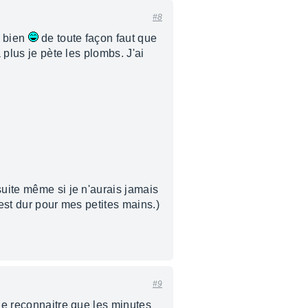
#8
s bien
de toute façon faut que
 plus je pète les plombs. J'ai
suite même si je n'aurais jamais
'est dur pour mes petites mains.)
#9
é de reconnaitre que les minutes