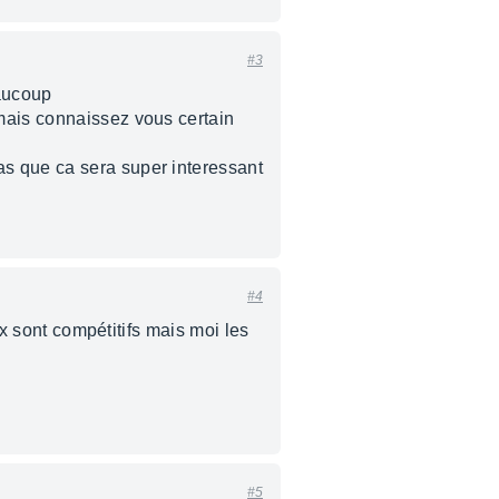
#3
eaucoup
mais connaissez vous certain
as que ca sera super interessant
#4
ix sont compétitifs mais moi les
#5