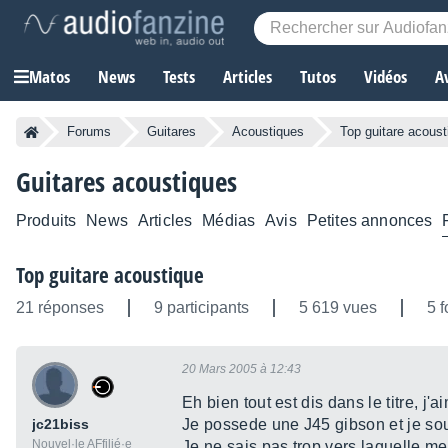
Matos
News
Tests
Articles
Tutos
Vidéos
A
Forums
Guitares
Acoustiques
Top guitare acoust
Guitares acoustiques
Produits
News
Articles
Médias
Avis
Petites annonces
Top guitare acoustique
21 réponses
9 participants
5 619 vues
5 f
20 Mars 2005 à 12:43
Eh bien tout est dis dans le titre, j
jc21biss
Je possede une J45 gibson et je sou
Nouvel·le AFfilié·e
Je ne sais pas trop vers laquelle me