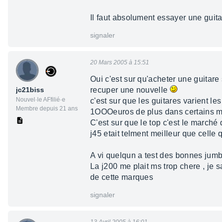
Il faut absolument essayer une guit
signaler
20 Mars 2005 à 15:51
Oui c'est sur qu'acheter une guitare s
jc21biss
recuper une nouvelle
Nouvel·le AFfilié·e
c'est sur que les guitares varient 
Membre depuis 21 ans
1OOOeuros de plus dans certains ma
C'est sur que le top c'est le marché d
j45 etait telment meilleur que cell
A vi quelqun a test des bonnes jumbo
La j200 me plait ms trop chere , je s
de cette marques
signaler