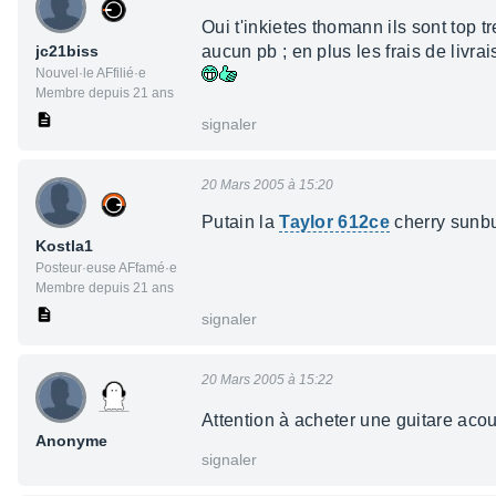
Oui t'inkietes thomann ils sont top
jc21biss
aucun pb ; en plus les frais de livr
Nouvel·le AFfilié·e
Membre depuis 21 ans
signaler
20 Mars 2005 à 15:20
Putain la
Taylor 612ce
cherry sunbur
Kostla1
Posteur·euse AFfamé·e
Membre depuis 21 ans
signaler
20 Mars 2005 à 15:22
Attention à acheter une guitare aco
Anonyme
signaler