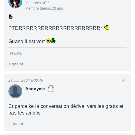
Vie après AF ?
Membre depuis 23 ans
PTDRRRRRRRRRRRRRRRRRRRRRRr
Guano il est vert
I'm Back
signaler
29 Juin 2004 à 00:46
#4
Anonyme
Ct parce ke la conversation dérivai vers les gratts et
pas les amplis.
signaler