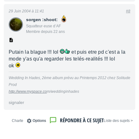
29 Juin 2004 à 11:41
#8
sorgen :shoot:
Squatteur·euse d’AF
Membre depuis 22 ans
Putain la blague !!! lol
et puis etre pd c'est a la
mode y'as qu'a regarder les telés-realités !!! lol
ok
Wedding In Hades, 2ème album prévu au Printemps 2012 chez Solitude
Prod
http://www.myspace.co
m/weddinginhades
signaler
RÉPONDRE À CE SUJET
Charte
Options
< Liste des sujets