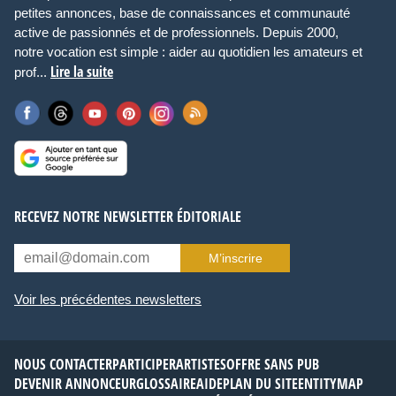
petites annonces, base de connaissances et communauté
active de passionnés et de professionnels. Depuis 2000,
notre vocation est simple : aider au quotidien les amateurs et
Lire la suite
prof...
RECEVEZ NOTRE NEWSLETTER ÉDITORIALE
M’inscrire
Voir les précédentes newsletters
NOUS CONTACTER
PARTICIPER
ARTISTES
OFFRE SANS PUB
DEVENIR ANNONCEUR
GLOSSAIRE
AIDE
PLAN DU SITE
ENTITYMAP