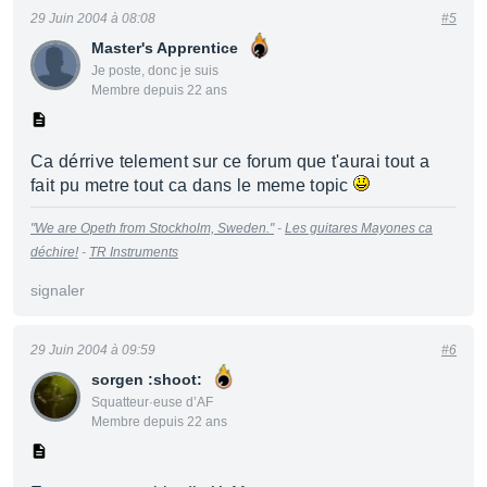
29 Juin 2004 à 08:08
#5
Master's Apprentice
Je poste, donc je suis
Membre depuis 22 ans
Ca dérrive telement sur ce forum que t'aurai tout a
fait pu metre tout ca dans le meme topic
"We are Opeth from Stockholm, Sweden."
-
Les guitares Mayones ca
déchire!
-
TR Instruments
signaler
29 Juin 2004 à 09:59
#6
sorgen :shoot:
Squatteur·euse d’AF
Membre depuis 22 ans