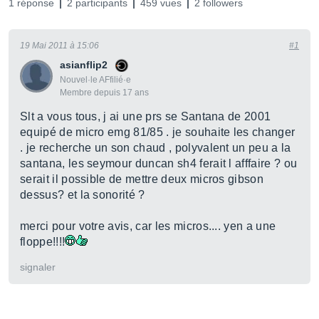
1 réponse
2 participants
459 vues
2 followers
19 Mai 2011 à 15:06
#1
asianflip2
Nouvel·le AFfilié·e
Membre depuis 17 ans
Slt a vous tous, j ai une prs se Santana de 2001
equipé de micro emg 81/85 . je souhaite les changer
. je recherche un son chaud , polyvalent un peu a la
santana, les seymour duncan sh4 ferait l afffaire ? ou
serait il possible de mettre deux micros gibson
dessus? et la sonorité ?
merci pour votre avis, car les micros.... yen a une
floppe!!!!
signaler