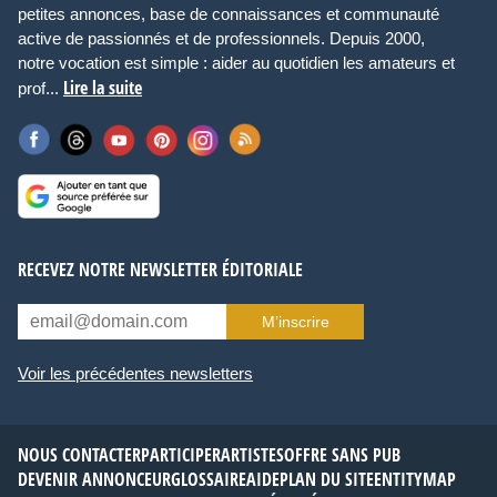
petites annonces, base de connaissances et communauté
active de passionnés et de professionnels. Depuis 2000,
notre vocation est simple : aider au quotidien les amateurs et
Lire la suite
prof...
RECEVEZ NOTRE NEWSLETTER ÉDITORIALE
M’inscrire
Voir les précédentes newsletters
NOUS CONTACTER
PARTICIPER
ARTISTES
OFFRE SANS PUB
DEVENIR ANNONCEUR
GLOSSAIRE
AIDE
PLAN DU SITE
ENTITYMAP