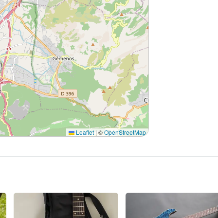
Leaflet
|
©
OpenStreetMap