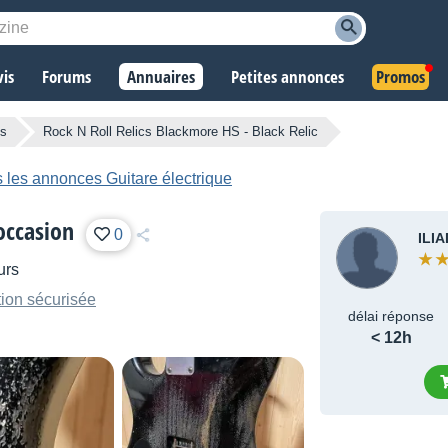
vis
Forums
Annuaires
Petites annonces
Promos
es
Rock N Roll Relics Blackmore HS - Black Relic
 les annonces Guitare électrique
occasion
0
ILI
urs
ion sécurisée
délai réponse
< 12h