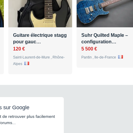
Guitare électrique stagg
Suhr Quilted Maple –
pour gauc…
configuration…
120 €
5 500 €
Saint-Laurent-de-Mure , Rhône-
Pantin , Ile-de-France
Alpes
s sur Google
 de retrouver plus facilement
forums...