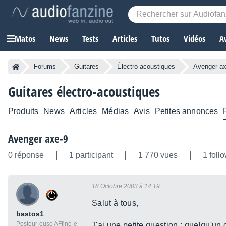
Matos
News
Tests
Articles
Tutos
Vidéos
A
Forums
Guitares
Électro-acoustiques
Avenger ax
Guitares électro-acoustiques
Produits
News
Articles
Médias
Avis
Petites annonces
Avenger axe-9
0 réponse
1 participant
1 770 vues
1 foll
18 Octobre 2003 à 14:19
Salut à tous,
bastos1
Posteur·euse AFfiné·e
J'ai une petite question : quelqu'u