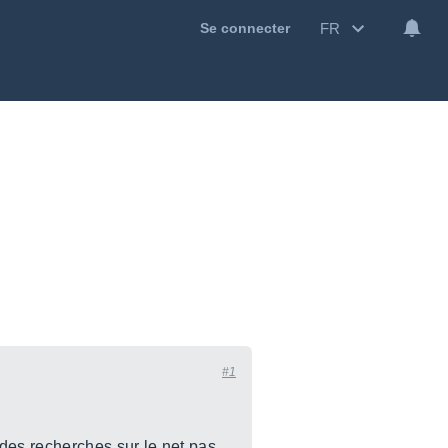
FR
Se connecter
#1
 des recherches sur le net pas