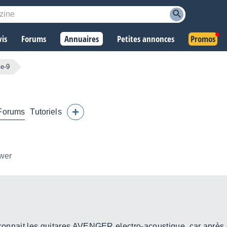
vis
Forums
Annuaires
Petites annonces
Promos
e-9
Forums
Tutoriels
ower
n connait les guitares AVENGER electro-acoustique, car après