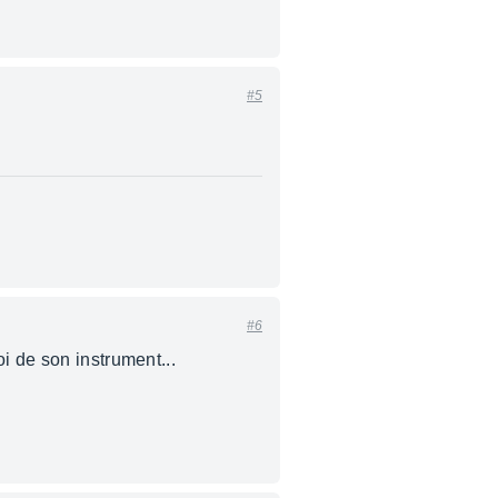
#5
#6
i de son instrument...