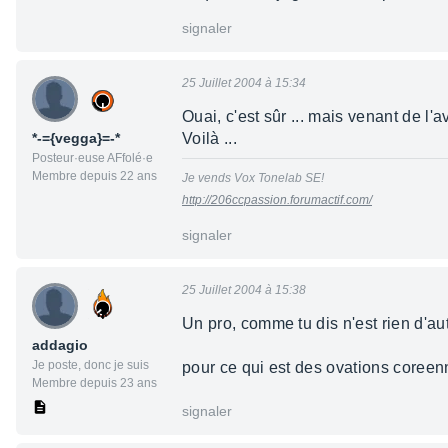
signaler
25 Juillet 2004 à 15:34
Ouai, c'est sûr ... mais venant de l'a
*-={vegga}=-*
Voilà ...
Posteur·euse AFfolé·e
Membre depuis 22 ans
Je vends Vox Tonelab SE!
http://206ccpassion.forumactif.com/
signaler
25 Juillet 2004 à 15:38
Un pro, comme tu dis n'est rien d'au
addagio
Je poste, donc je suis
pour ce qui est des ovations coreenn
Membre depuis 23 ans
signaler