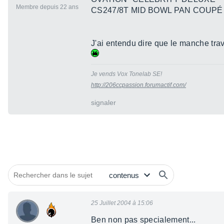
Membre depuis 22 ans
CS247/8T MID BOWL PAN COUPÉ
J'ai entendu dire que le manche trava
Je vends Vox Tonelab SE!
http://206ccpassion.forumactif.com/
signaler
25 Juillet 2004 à 15:06
Ben non pas specialement...