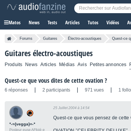
Matos
News
Tests
Articles
Tutos
Vidéos
A
Forums
Guitares
Électro-acoustiques
Quest-ce q
Guitares électro-acoustiques
Produits
News
Articles
Médias
Avis
Petites annonces
Quest-ce que vous dites de cette ovation ?
6 réponses
2 participants
971 vues
1 foll
25 Juillet 2004 à 14:54
Quest-ce que vous pensez de cette 
*-={vegga}=-*
Posteur·euse AFfolé·e
OVATION "CELEBRITY DELUXE"