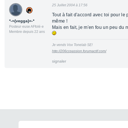
25 Juillet 2004 à 17:56
Tout à fait d'accord avec toi pour l
*-={vegga}=-*
même !
Posteur·euse AFfolé·e
Mais en fait, je m'en fou un peu du 
Membre depuis 22 ans
Je vends Vox Tonelab SE!
http://206ccpassion.forumactif.com/
signaler