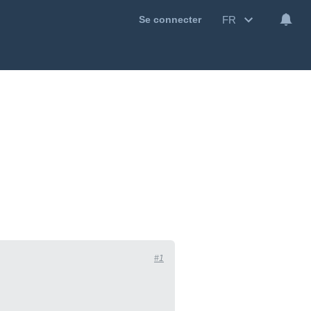
FR
Se connecter
#1