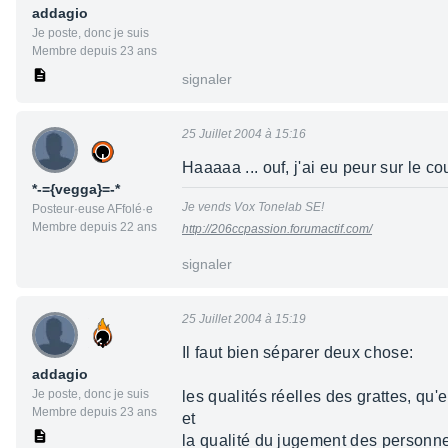
addagio
Je poste, donc je suis
Membre depuis 23 ans
signaler
25 Juillet 2004 à 15:16
Haaaaa ... ouf, j'ai eu peur sur le co
*-={vegga}=-*
Je vends Vox Tonelab SE!
Posteur·euse AFfolé·e
Membre depuis 22 ans
http://206ccpassion.forumactif.com/
signaler
25 Juillet 2004 à 15:19
Il faut bien séparer deux chose:
addagio
Je poste, donc je suis
les qualités réelles des grattes, qu
Membre depuis 23 ans
et
la qualité du jugement des personn