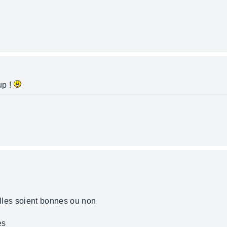
up !
'elles soient bonnes ou non
es