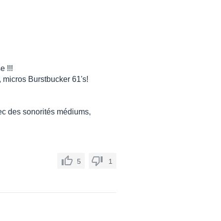
 !!!
, micros Burstbucker 61's!
vec des sonorités médiums,
5
1