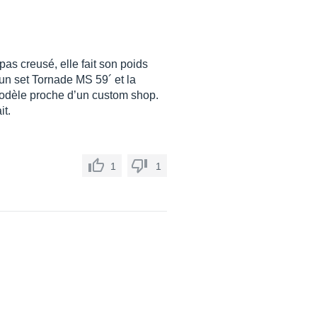
pas creusé, elle fait son poids
 un set Tornade MS 59´ et la
 modèle proche d’un custom shop.
it.
1
1