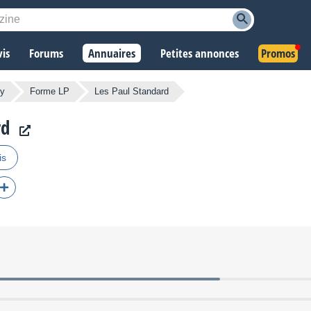
vis
Forums
Annuaires
Petites annonces
Promos
dy
Forme LP
Les Paul Standard
rd
is