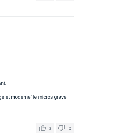
nt.
age et moderne’ le micros grave
3
0