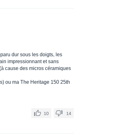
aru dur sous les doigts, les
tain impressionnant et sans
 (à cause des micros céramiques
es) ou ma The Heritage 150 25th
10
14