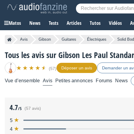
Matos
News
Tests
Articles
Tutos
Vidéos
A
Avis
Gibson
Guitares
Électriques
Solid Bo
Tous les avis sur Gibson Les Paul Standa
Déposer un avis
Demander un av
(57)
Vue d’ensemble
Avis
Petites annonces
Forums
News
4.7
/5
(57 avis)
5
4