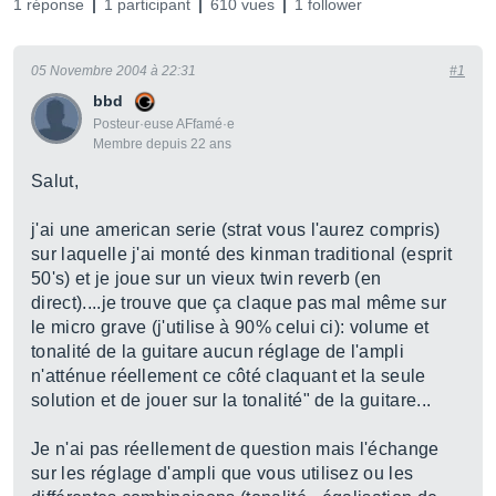
1 réponse
1 participant
610 vues
1 follower
05 Novembre 2004 à 22:31
#1
bbd
Posteur·euse AFfamé·e
Membre depuis 22 ans
Salut,
j'ai une american serie (strat vous l'aurez compris)
sur laquelle j'ai monté des kinman traditional (esprit
50's) et je joue sur un vieux twin reverb (en
direct)....je trouve que ça claque pas mal même sur
le micro grave (j'utilise à 90% celui ci): volume et
tonalité de la guitare aucun réglage de l'ampli
n'atténue réellement ce côté claquant et la seule
solution et de jouer sur la tonalité" de la guitare...
Je n'ai pas réellement de question mais l'échange
sur les réglage d'ampli que vous utilisez ou les