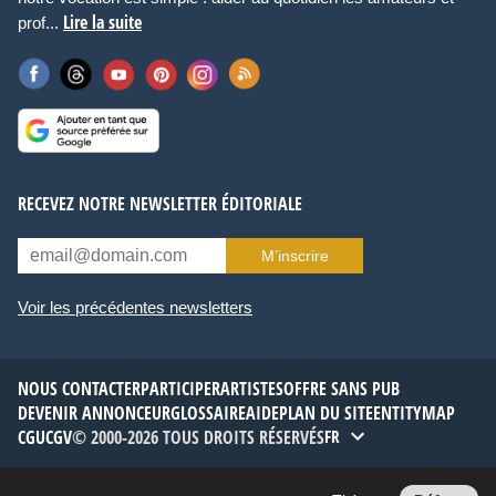
Lire la suite
prof...
RECEVEZ NOTRE NEWSLETTER ÉDITORIALE
M’inscrire
Voir les précédentes newsletters
NOUS CONTACTER
PARTICIPER
ARTISTES
OFFRE SANS PUB
DEVENIR ANNONCEUR
GLOSSAIRE
AIDE
PLAN DU SITE
ENTITYMAP
CGU
CGV
© 2000-2026 TOUS DROITS RÉSERVÉS
FR