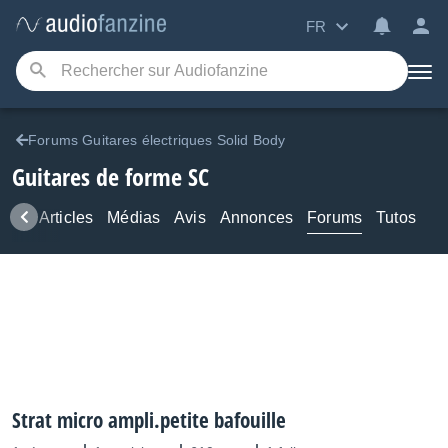
FR
Forums Guitares électriques Solid Body
Guitares de forme SC
ews
Articles
Médias
Avis
Annonces
Forums
Tutos
Strat micro ampli.petite bafouille