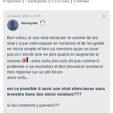
8 réponses
7 participants
1 070 vues
0 follower
19 Janvier 2005 à 23:40
#1
Anonyme
Bon voila j ai une strat mexicain et comme tte les
strat ( a par celle equipé en noisless) et tte les gratte
en micro simple et ben sa ronronne quan on joue
pas et c est de pire en pire quand on augmente le
volume
. alors voila jme suis dit que comme tt
probleme a sa resolution et ben jtrouverai surement
mes reponse sur un ptit forum.
alors voila...
est ce possible d avoir une strat silencieuse sans
investire dans des micro noisless???
si oui comment y parvenir??