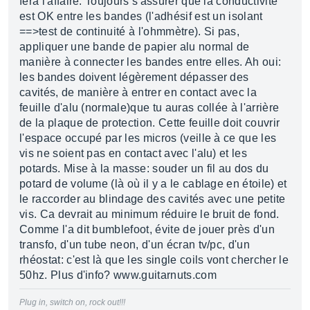
fera l'affaire. Toujours s'assurer que la conductivité
est OK entre les bandes (l'adhésif est un isolant
==>test de continuité à l'ohmmètre). Si pas,
appliquer une bande de papier alu normal de
manière à connecter les bandes entre elles. Ah oui:
les bandes doivent légèrement dépasser des
cavités, de manière à entrer en contact avec la
feuille d'alu (normale)que tu auras collée à l'arrière
de la plaque de protection. Cette feuille doit couvrir
l'espace occupé par les micros (veille à ce que les
vis ne soient pas en contact avec l'alu) et les
potards. Mise à la masse: souder un fil au dos du
potard de volume (là où il y a le cablage en étoile) et
le raccorder au blindage des cavités avec une petite
vis. Ca devrait au minimum réduire le bruit de fond.
Comme l'a dit bumblefoot, évite de jouer près d'un
transfo, d'un tube neon, d'un écran tv/pc, d'un
rhéostat: c'est là que les single coils vont chercher le
50hz. Plus d'info? www.guitarnuts.com
Plug in, switch on, rock out!!!