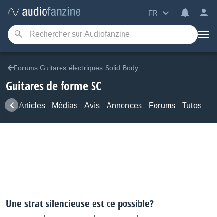
FR
Forums Guitares électriques Solid Body
Guitares de forme SC
ews
Articles
Médias
Avis
Annonces
Forums
Tutos
Une strat silencieuse est ce possible?