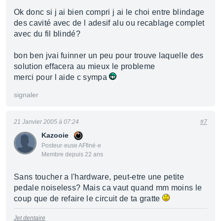
Ok donc si j ai bien compri j ai le choi entre blindage
des cavité avec de l adesif alu ou recablage complet
avec du fil blindé?
bon ben jvai fuinner un peu pour trouve laquelle des
solution effacera au mieux le probleme
merci pour l aide c sympa
signaler
21 Janvier 2005 à 07:24
#7
Kazooie
Posteur·euse AFfiné·e
Membre depuis 22 ans
Sans toucher a l'hardware, peut-etre une petite
pedale noiseless? Mais ca vaut quand mm moins le
coup que de refaire le circuit de ta gratte
Jet dentaire