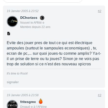
19 Janvier 2005 à 23:52
#2
DChorizos
Nouvel·le AFfilié·e
Membre depuis 22 ans
Evite des jouer pres de tout ce qui est électrique
ampoules (surtout le sampoules economiques) , tv,
ecran de pc,... sur quoi joues-tu comme amplis? Ya-t-
il un prise de terre ou tu joues? Sinon je ne vois pas
trop de solution si ce n'est des nouveau xpicros
It's time to Rock!
signaler
19 Janvier 2005 à 23:58
#3
fritesgrec
Drogué·e à l’AFéine