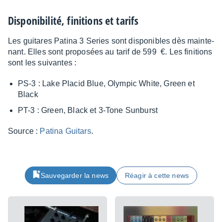
Dispo­ni­bi­lité, fini­tions et tarifs
Les guitares Patina 3 Series sont dispo­nibles dès main­te­
nant. Elles sont propo­sées au tarif de 599 €. Les fini­tions
sont les suivantes :
PS-3 : Lake Placid Blue, Olym­pic White, Green et
Black
PT-3 : Green, Black et 3-Tone Sunburst
Source :
Patina Guitars
.
Sauvegarder la news
Réagir à cette news