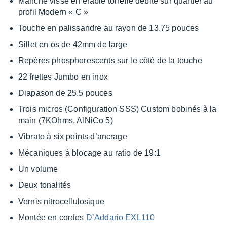
Manche vissé en érable torré­fié débité sur quar­tier au
profil Modern « C »
Touche en palis­sandre au rayon de 13.75 pouces
Sillet en os de 42mm de large
Repères phos­pho­res­cents sur le côté de la touche
22 frettes Jumbo en inox
Diapa­son de 25.5 pouces
Trois micros (Confi­gu­ra­tion SSS) Custom bobi­nés à la
main (7KOhms, AlNiCo 5)
Vibrato à six points d’an­crage
Méca­niques à blocage au ratio de 19:1
Un volume
Deux tona­li­tés
Vernis nitro­cel­lu­lo­sique
Montée en cordes
D’Ad­da­rio EXL110