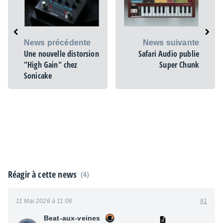
News précédente
News suivante
Une nouvelle distorsion
Safari Audio publie
"High Gain" chez
Super Chunk
Sonicake
Réagir à cette news
(4)
11 Mai 2026 à 11:06
#1
Beat-aux-veines