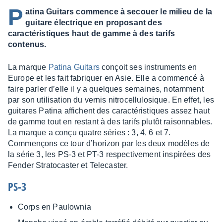
P
atina Guitars commence à secouer le milieu de la
guitare électrique en proposant des
caractéristiques haut de gamme à des tarifs
contenus.
La marque
Patina Guitars
conçoit ses instru­ments en
Europe et les fait fabriquer en Asie. Elle a commencé à
faire parler d’elle il y a quelques semaines, notam­ment
par son utili­sa­tion du vernis nitro­cel­lu­lo­sique. En effet, les
guitares Patina affichent des carac­té­ris­tiques assez haut
de gamme tout en restant à des tarifs plutôt raison­nables.
La marque a conçu quatre séries : 3, 4, 6 et 7.
Commençons ce tour d’ho­ri­zon par les deux modèles de
la série 3, les PS-3 et PT-3 respec­ti­ve­ment inspi­rées des
Fender Stra­to­cas­ter et Tele­cas­ter.
PS-3
Corps en Paulow­nia