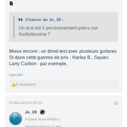
Citation de
Jo_30
:
Un test est il prochainement prévu sur
Audiofanzine ?
Mieux encore : un blind-test avec plusieurs guitares
St dans cette gamme de prix : Harley B., Squier,
Larry Carlton - par exemple.
signaler
2 réactions
23 Mai 2026 à 08:53
#4
Jo_30
Posteur·euse AFfolé·e
Membre depuis 13 ans