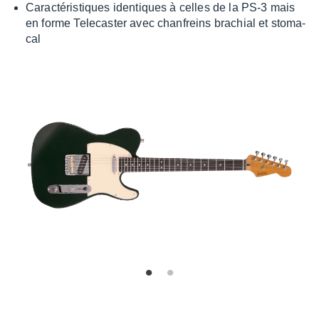
Carac­té­ris­tiques iden­tiques à celles de la PS-3 mais
en forme Tele­cas­ter avec chan­freins brachial et stoma­
cal