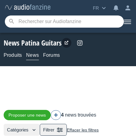
FR
News Patina Guitars
Produits
News
Forums
4
news trouvées
Proposer une news
Catégories
Filtrer
Effacer les filtres