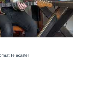
ormat Tele­cas­ter