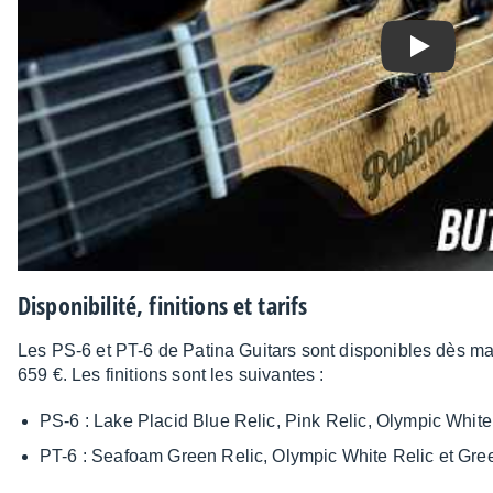
Play
Dispo­ni­bi­lité, fini­tions et tarifs
Les PS-6 et PT-6 de Patina Guitars sont dispo­nibles dès main
659 €. Les fini­tions sont les suivantes :
PS-6 : Lake Placid Blue Relic, Pink Relic, Olym­pic White
PT-6 : Seafoam Green Relic, Olym­pic White Relic et Gre