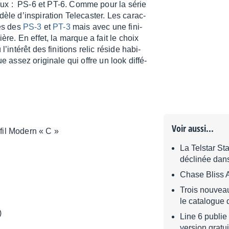
ux : PS-6 et PT-6. Comme pour la série
èle d’ins­pi­ra­tion Tele­cas­ter. Les carac­
les des
PS-3
et
PT-3
mais avec une fini­
lière. En effet, la marque a fait le choix
in­té­rêt des fini­tions relic réside habi­
ue assez origi­nale qui offre un look diffé­
Voir aussi...
ofil Modern « C »
La Telstar S
déclinée dan
Chase Bliss 
Trois nouvea
le catalogue 
)
Line 6 publie
version gratui