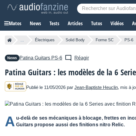
Matos
News
Tests
Articles
Tutos
Vidéos
A
...
Électriques
Solid Body
Forme SC
PS-6
Patina Guitars
PS-6
Réagir
News
Patina Guitars : les modèles de la 6 Serie
Publié le 11/05/2026 par
Jean-Baptiste Heuclin
, mis à j
A
u-delà de ses mécaniques à blocage, frettes en inox
Guitars propose aussi des finitions nitro Relic.