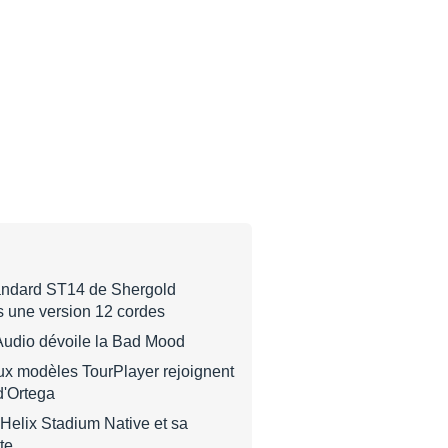
tandard ST14 de Shergold
s une version 12 cordes
Audio dévoile la Bad Mood
ux modèles TourPlayer rejoignent
d'Ortega
 Helix Stadium Native et sa
te