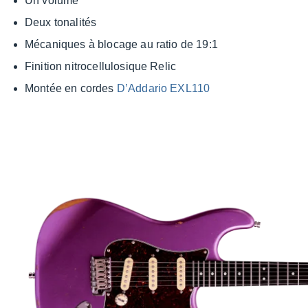
Un volume
Deux tona­li­tés
Méca­niques à blocage au ratio de 19:1
Fini­tion nitro­cel­lu­lo­sique Relic
Montée en cordes
D’Ad­da­rio EXL110