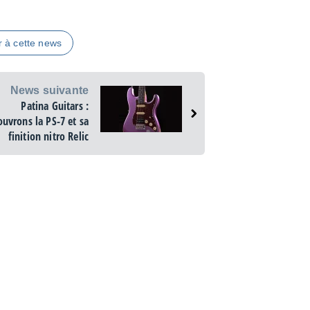
r à cette news
News suivante
Patina Guitars :
uvrons la PS-7 et sa
finition nitro Relic