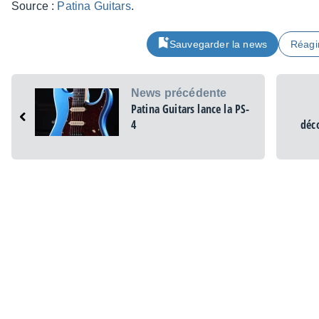
Source :
Patina Guitars
.
Sauvegarder la news
Réagi
News précédente
Patina Guitars lance la PS-
4
déco