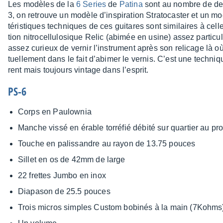
Les modèles de la
6 Series
de
Patina
sont au nombre de de
3, on retrouve un modèle d’ins­pi­ra­tion Stra­to­cas­ter et un mod
té­ris­tiques tech­niques de ces guitares sont simi­laires à cel
tion nitro­cel­lu­lo­sique Relic (abimée en usine) assez parti­cu­
assez curieux de vernir l’ins­tru­ment après son reli­cage là où l’
tuel­le­ment dans le fait d’abi­mer le vernis. C’est une tech­niq
rent mais toujours vintage dans l’es­prit.
PS-6
Corps en Paulow­nia
Manche vissé en érable torré­fié débité sur quar­tier au pr
Touche en palis­sandre au rayon de 13.75 pouces
Sillet en os de 42mm de large
22 frettes Jumbo en inox
Diapa­son de 25.5 pouces
Trois micros simples Custom bobi­nés à la main (7Kohms