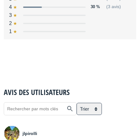
4
30 %
(3 avis)
3
2
1
AVIS DES UTILISATEURS
Trier
jlpirolli