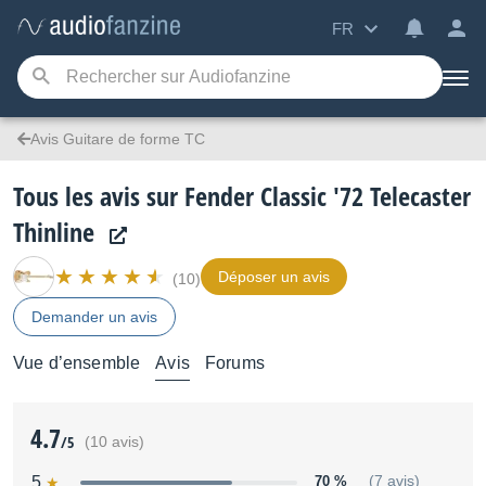
FR
Avis Guitare de forme TC
Tous les avis sur Fender Classic '72 Telecaster
Thinline
Déposer un avis
(10)
Demander un avis
Vue d’ensemble
Avis
Forums
4.7
/5
(10 avis)
5
70 %
(7 avis)