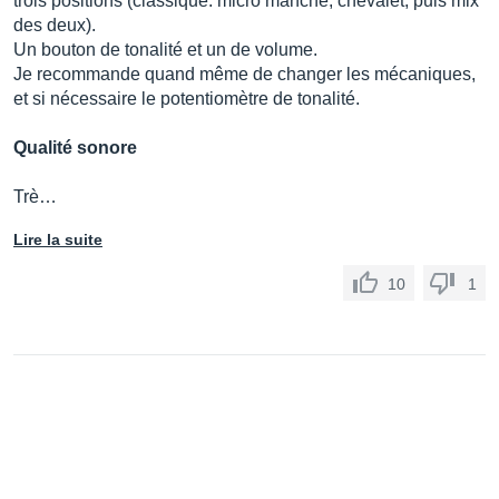
trois positions (classique: micro manche, chevalet, puis mix
des deux).
Un bouton de tonalité et un de volume.
Je recommande quand même de changer les mécaniques,
et si nécessaire le potentiomètre de tonalité.
Qualité sonore
Trè…
Lire la suite
10
1