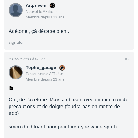
Artpricem
Nouvel·le AFfilié·e
Membre depuis 23 ans
Acétone , çà décape bien .
signaler
03 Aout 2003 à 08:28
#3
Tophe_garage
Posteur·euse AFfolé·e
Membre depuis 23 ans
Oui, de l'acetone. Mais a utiliser avec un minimun de
precautions et de doigté (faudra pas en mettre de
trop)
sinon du diluant pour peinture (type white spirit).