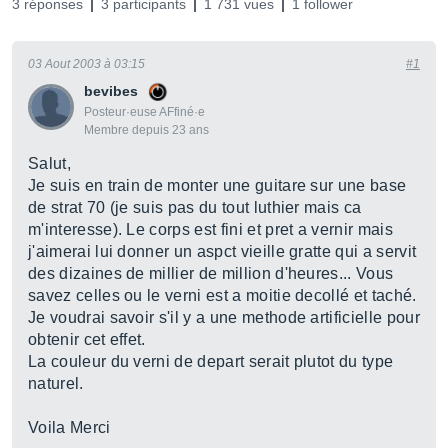
3 réponses
3 participants
1 731 vues
1 follower
03 Aout 2003 à 03:15
#1
bevibes
Posteur·euse AFfiné·e
Membre depuis 23 ans
Salut,
Je suis en train de monter une guitare sur une base
de strat 70 (je suis pas du tout luthier mais ca
m'interesse). Le corps est fini et pret a vernir mais
j'aimerai lui donner un aspct vieille gratte qui a servit
des dizaines de millier de million d'heures... Vous
savez celles ou le verni est a moitie decollé et taché.
Je voudrai savoir s'il y a une methode artificielle pour
obtenir cet effet.
La couleur du verni de depart serait plutot du type
naturel.
Voila Merci