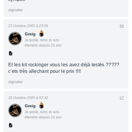
signaler
23 Octobre 2005 à 23:09
#6
Greig
Je poste, donc je suis
Membre depuis 23 ans
Et les kit rockinger vous les avez déjà testés ?????
c'ets très allechant pour le prix !!!!
signaler
26 Octobre 2005 à 02:30
#7
Greig
Je poste, donc je suis
Membre depuis 23 ans