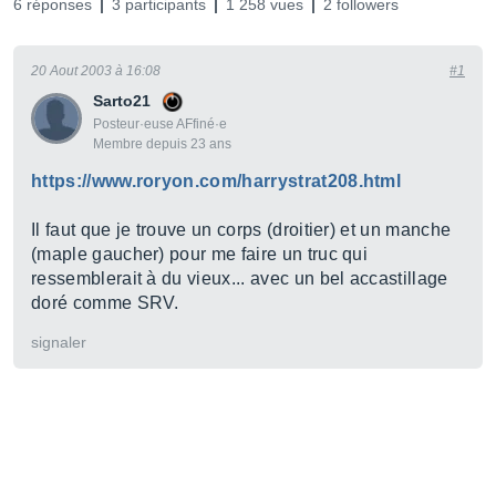
6 réponses
3 participants
1 258 vues
2 followers
20 Aout 2003 à 16:08
#1
Sarto21
Posteur·euse AFfiné·e
Membre depuis 23 ans
https://www.roryon.com/harrystrat208.html
Il faut que je trouve un corps (droitier) et un manche
(maple gaucher) pour me faire un truc qui
ressemblerait à du vieux... avec un bel accastillage
doré comme SRV.
signaler