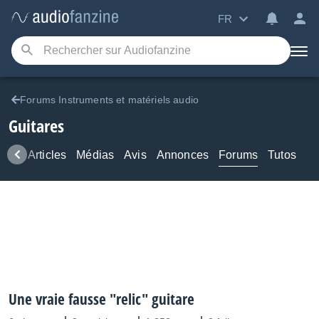
FR
Forums Instruments et matériels audio
Guitares
ews
Articles
Médias
Avis
Annonces
Forums
Tutos
Une vraie fausse "relic" guitare