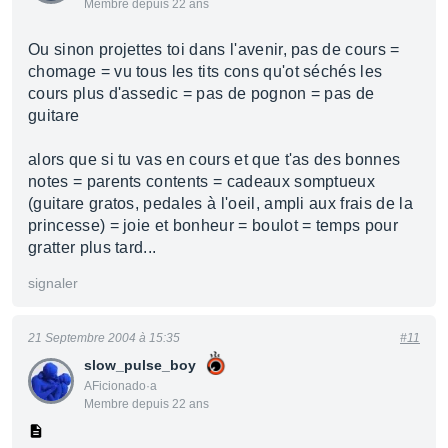
Membre depuis 22 ans
Ou sinon projettes toi dans l'avenir, pas de cours =
chomage = vu tous les tits cons qu'ot séchés les
cours plus d'assedic = pas de pognon = pas de
guitare
alors que si tu vas en cours et que t'as des bonnes
notes = parents contents = cadeaux somptueux
(guitare gratos, pedales à l'oeil, ampli aux frais de la
princesse) = joie et bonheur = boulot = temps pour
gratter plus tard...
signaler
21 Septembre 2004 à 15:35
#11
slow_pulse_boy
AFicionado·a
Membre depuis 22 ans