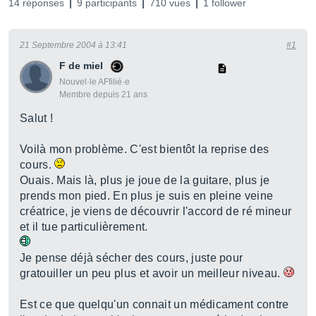
14 réponses
9 participants
710 vues
1 follower
21 Septembre 2004 à 13:41
#1
F de miel
Nouvel·le AFfilié·e
Membre depuis 21 ans
Salut !
Voilà mon problème. C'est bientôt la reprise des
cours.
Ouais. Mais là, plus je joue de la guitare, plus je
prends mon pied. En plus je suis en pleine veine
créatrice, je viens de découvrir l'accord de ré mineur
et il tue particulièrement.
Je pense déjà sécher des cours, juste pour
gratouiller un peu plus et avoir un meilleur niveau.
Est ce que quelqu'un connait un médicament contre