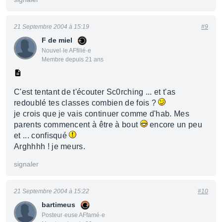
21 Septembre 2004 à 15:19
#9
F de miel
Nouvel·le AFfilié·e
Membre depuis 21 ans
C'est tentant de t'écouter Sc0rching ... et t'as
redoublé tes classes combien de fois ?
je crois que je vais continuer comme d'hab. Mes
parents commencent à être à bout
encore un peu
et ... confisqué
Arghhhh ! je meurs.
signaler
21 Septembre 2004 à 15:22
#10
bartimeus
Posteur·euse AFfamé·e