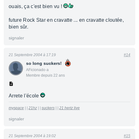
ouais, ça c'est bien vu !
future Rock Star en cravatte ... en cravatte cloutée,
bien sûr.
signaler
21 Septembre 2004 à 17:19
#14
so long suckers!
AFicionado·a
Membre depuis 22 ans
Arrete l'école
myspace
| |
21hz
| |
suckers
| |
21 hertz live
signaler
21 Septembre 2004 à 19:02
#15