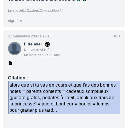
Le site :http://philou13.musicblog.fr/
signaler
21 Septembre 2004 à 17:15
#13
F de miel
Nouvel·le AFfilié·e
Membre depuis 21 ans
Citation :
alors que si tu vas en cours et que t'as des bonnes
notes = parents contents = cadeaux somptueux
(guitare gratos, pedales à l'oeil, ampli aux frais de
la princesse) = joie et bonheur = boulot = temps
pour gratter plus tard...