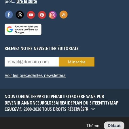
Lire la suite
prof...
RECEVEZ NOTRE NEWSLETTER ÉDITORIALE
M’inscrire
Voir les précédentes newsletters
NOUS CONTACTER
PARTICIPER
ARTISTES
OFFRE SANS PUB
DEVENIR ANNONCEUR
GLOSSAIRE
AIDE
PLAN DU SITE
ENTITYMAP
CGU
CGV
© 2000-2026 TOUS DROITS RÉSERVÉS
FR
Thème :
Défaut