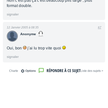
Non c'est pas ça c'est beaucoup plis large , plus
format double.
signaler
12 Janvier 2005 à 08:35
#7
Anonyme
Oui, bon
j'ai lu trop vite quoi
signaler
RÉPONDRE À CE SUJET
Charte
Options
< Liste des sujets