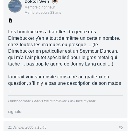
Doktor Sven
Membre d’honneur
Membre depuis 23 ans
Les humbuckers à barettes du genre des
Dimebucker y'en a tout de même un certain nombre,
chez toutes les marques ou presque ... (le
Dimebucker en particulier est un Seymour Duncan,
qui m'a l'air plutot spécialisé pour le gros metal qui
tache ... pas trop le genre de Jonny Lang quoi ...)
faudrait voir sur unsite consacré au gratteux en
question, s’il n’y a pas une description de son matos
…
I must not fear. Fear is the mind-killer. I will face my fear.
signaler
11 Janvier 2005 à 15:45
#5