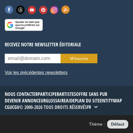
RECEVEZ NOTRE NEWSLETTER ÉDITORIALE
M’inscrire
Voir les précédentes newsletters
NOUS CONTACTER
PARTICIPER
ARTISTES
OFFRE SANS PUB
DEVENIR ANNONCEUR
GLOSSAIRE
AIDE
PLAN DU SITE
ENTITYMAP
CGU
CGV
© 2000-2026 TOUS DROITS RÉSERVÉS
FR
Thème :
Défaut