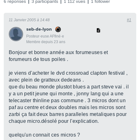
6 réponses
3 participants
1 112 vues
1 follower
11 Janvier 2005 à 14:48
#1
seb-de-lyon
Posteur·euse AFfiné·e
Membre depuis 23 ans
Bonjour et bonne année aux forumeuses et
forumeurs de tous poiles .
je viens d'acheter le dvd crossroad clapton festival ,
avec plein de gratteux dedeans .
que du beau monde plustot blues a part steve vai . il
y a un petit jeune qui monte , jonny lang qui a une
telecaster thinline pas commune . 3 micros dont un
paf au centre et deux doubles mais les micros sont
zarbi ça fait deux barres paralleles metaliques pour
chaque micro.désolé pour l'explication.
quelqu'un connait ces micros ?