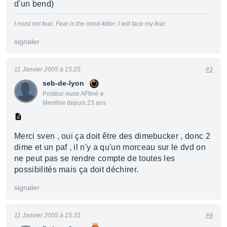
d'un bend)
I must not fear. Fear is the mind-killer. I will face my fear.
signaler
11 Janvier 2005 à 15:25
#3
seb-de-lyon
Posteur·euse AFfiné·e
Membre depuis 23 ans
Merci sven , oui ça doit être des dimebucker , donc 2
dime et un paf , il n'y a qu'un morceau sur le dvd on
ne peut pas se rendre compte de toutes les
possibilités mais ça doit déchirer.
signaler
11 Janvier 2005 à 15:35
#4