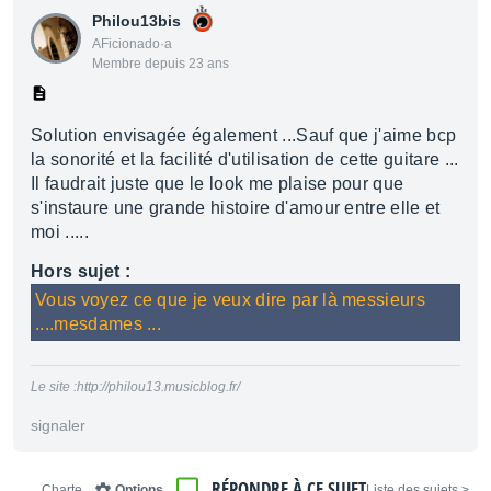
Philou13bis
AFicionado·a
Membre depuis 23 ans
Solution envisagée également ...Sauf que j'aime bcp
la sonorité et la facilité d'utilisation de cette guitare ...
Il faudrait juste que le look me plaise pour que
s'instaure une grande histoire d'amour entre elle et
moi .....
Hors sujet :
Vous voyez ce que je veux dire par là messieurs
....mesdames ...
Le site :http://philou13.musicblog.fr/
signaler
RÉPONDRE À CE SUJET
Charte
Options
< Liste des sujets