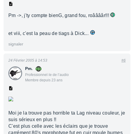
Pm ->, j'ty compte bienG, grand fou, roââââr!!!
et viii, c'est la peau de tiags à Dick...
signaler
24 Février 2005 à 14:53
#6
Pm.
Professionnel·le de l’audio
Membre depuis 23 ans
Moi je la trouve pas horrible ta Lag niveau couleur, je
suis sérieux en plus !!
C'est plus celle avec les éclairs que je trouve
carrément 80's morphotype fut en cuir moule burnes