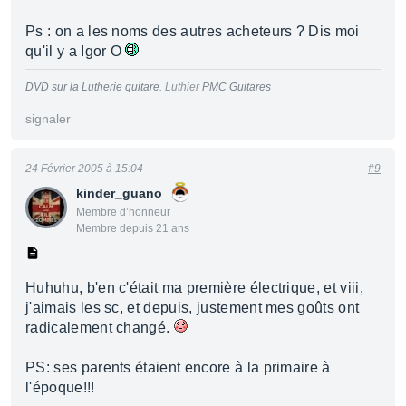
Ps : on a les noms des autres acheteurs ? Dis moi
qu'il y a Igor O
DVD sur la Lutherie guitare
. Luthier
PMC Guitares
signaler
24 Février 2005 à 15:04
#9
kinder_guano
Membre d’honneur
Membre depuis 21 ans
Huhuhu, b'en c'était ma première électrique, et viii,
j'aimais les sc, et depuis, justement mes goûts ont
radicalement changé.
PS: ses parents étaient encore à la primaire à
l'époque!!!