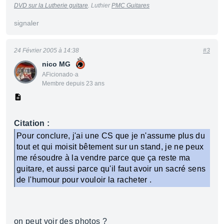
DVD sur la Lutherie guitare
. Luthier
PMC Guitares
signaler
24 Février 2005 à 14:38
#3
nico MG
AFicionado·a
Membre depuis 23 ans
Citation :
Pour conclure, j'ai une CS que je n'assume plus du
tout et qui moisit bêtement sur un stand, je ne peux
me résoudre à la vendre parce que ça reste ma
guitare, et aussi parce qu'il faut avoir un sacré sens
de l'humour pour vouloir la racheter .
on peut voir des photos ?