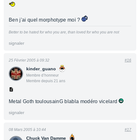
Ben j'ai quel morphotype moi ?
Better to be hated for who you are, than loved for who you are not
signaler
25 Février 2005 à 09:32
#16
kinder_guano
Membre d’honneur
Membre depuis 21 ans
Metal Goth toulousainG blabla modéro vicelard
signaler
08 Mars 2005 à 10:44
#17
Chuck Van Damme