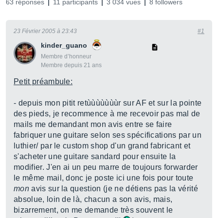
63 réponses
11 participants
3 034 vues
8 followers
23 Février 2005 à 23:43
#1
kinder_guano
Membre d’honneur
Membre depuis 21 ans
Petit préambule:
- depuis mon pitit retùùùùùùùr sur AF et sur la pointe
des pieds, je recommence à me recevoir pas mal de
mails me demandant mon avis entre se faire
fabriquer une guitare selon ses spécifications par un
luthier/ par le custom shop d'un grand fabricant et
s'acheter une guitare sandard pour ensuite la
modifier. J'en ai un peu marre de toujours forwarder
le même mail, donc je poste ici une fois pour toute
mon
avis sur la question (je ne détiens pas la vérité
absolue, loin de là, chacun a son avis, mais,
bizarrement, on me demande très souvent le