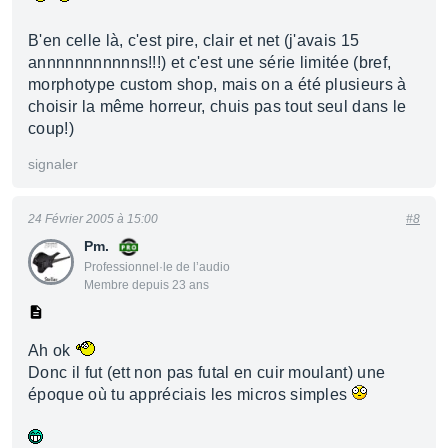
B'en celle là, c'est pire, clair et net (j'avais 15
annnnnnnnnnns!!!) et c'est une série limitée (bref,
morphotype custom shop, mais on a été plusieurs à
choisir la même horreur, chuis pas tout seul dans le
coup!)
signaler
24 Février 2005 à 15:00
#8
Pm.
Professionnel·le de l’audio
Membre depuis 23 ans
Ah ok
Donc il fut (ett non pas futal en cuir moulant) une
époque où tu appréciais les micros simples