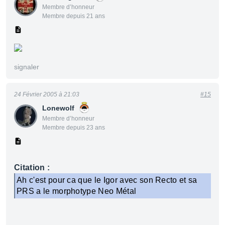
Membre d’honneur
Membre depuis 21 ans
signaler
24 Février 2005 à 21:03
#15
Lonewolf
Membre d’honneur
Membre depuis 23 ans
Citation :
Ah c'est pour ca que le Igor avec son Recto et sa
PRS a le morphotype Neo Métal