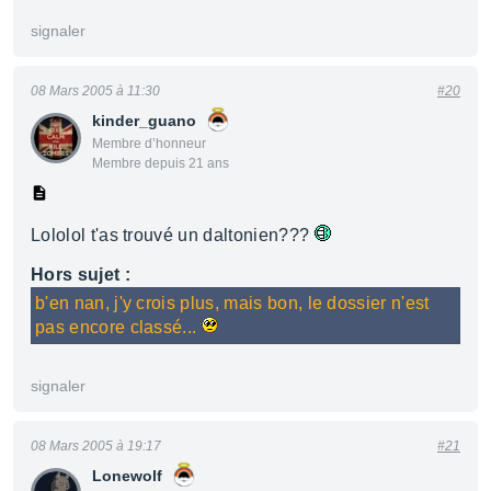
signaler
08 Mars 2005 à 11:30
#20
kinder_guano
Membre d’honneur
Membre depuis 21 ans
Lololol t'as trouvé un daltonien???
Hors sujet :
b'en nan, j'y crois plus, mais bon, le dossier n'est
pas encore classé...
signaler
08 Mars 2005 à 19:17
#21
Lonewolf