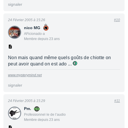
signaler
24 Février 2005 à 15:26
#10
nico MG
AFicionado·a
Membre depuis 23 ans
Non mais quand même quels goûts de chiotte on
peut avoir quand on est ado ...
www.mysterymind.net
signaler
24 Février 2005 à 15:29
#11
Pm.
Professionnel·le de l’audio
Membre depuis 23 ans