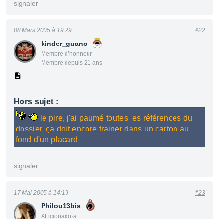
signaler
08 Mars 2005 à 19:29
#22
kinder_guano
Membre d’honneur
Membre depuis 21 ans
Hors sujet :
le pire, j'ai paumé toutes les références du
dossier, ça doit encore trainer dans un carton au
fond d'un placard
signaler
17 Mai 2005 à 14:19
#23
Philou13bis
AFicionado·a