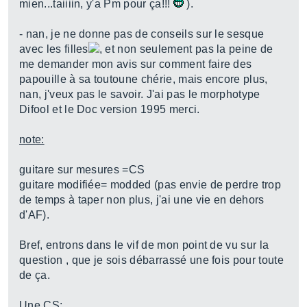
mien...taiiiin, y'a Pm pour ça!!!
).
- nan, je ne donne pas de conseils sur le sesque
avec les filles
, et non seulement pas la peine de
me demander mon avis sur comment faire des
papouille à sa toutoune chérie, mais encore plus,
nan, j'veux pas le savoir. J'ai pas le morphotype
Difool et le Doc version 1995 merci.
note:
guitare sur mesures =CS
guitare modifiée= modded (pas envie de perdre trop
de temps à taper non plus, j'ai une vie en dehors
d'AF).
Bref, entrons dans le vif de mon point de vu sur la
question , que je sois débarrassé une fois pour toute
de ça.
Une CS: