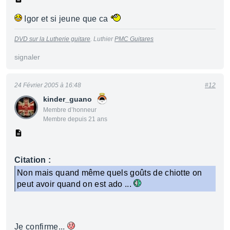
Igor et si jeune que ca
DVD sur la Lutherie guitare
. Luthier
PMC Guitares
signaler
24 Février 2005 à 16:48
#12
kinder_guano
Membre d’honneur
Membre depuis 21 ans
Citation :
Non mais quand même quels goûts de chiotte on
peut avoir quand on est ado ...
Je confirme...