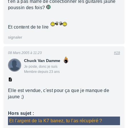
t'en a pas marre de collectionner les guitares jaune
poussin des fois?
Et content de te lire
signaler
08 Mars 2005 à 11:23
#19
Chuck Van Damme
Je poste, donc je suis
Membre depuis 23 ans
Elle est vendue, c'est pour ça que je manque de
jaune ;)
Hors sujet :
Et l'argent de la K7 banez, tu l'as récupéré ?