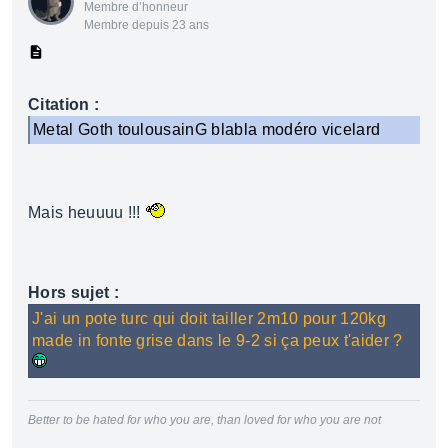
Membre d’honneur
Membre depuis 23 ans
Citation :
Metal Goth toulousainG blabla modéro vicelard
Mais heuuuu !!!
Hors sujet :
J'ai un pote turc qui doit tailler 2m10 pour 120kg
made in fonte grise dans le 9-2 si ça peux t'aider ?
Better to be hated for who you are, than loved for who you are not