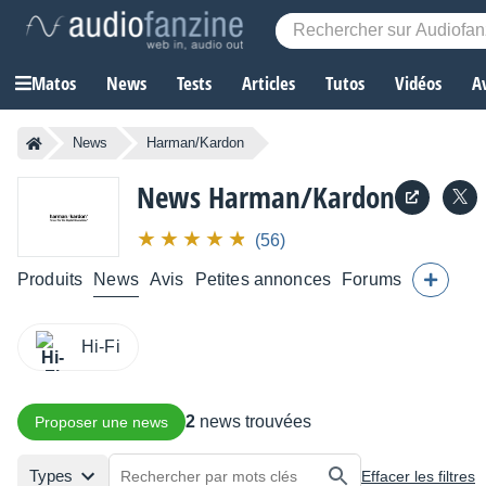
Matos
News
Tests
Articles
Tutos
Vidéos
A
News
Harman/Kardon
News Harman/Kardon
(56)
Produits
News
Avis
Petites annonces
Forums
Hi-Fi
2
news trouvées
Proposer une news
Types
Effacer les filtres