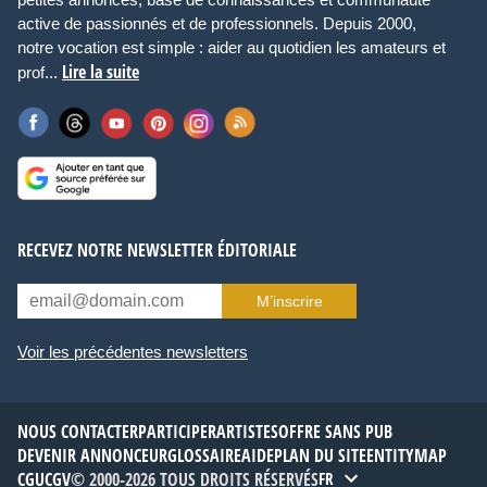
active de passionnés et de professionnels. Depuis 2000,
notre vocation est simple : aider au quotidien les amateurs et
Lire la suite
prof...
RECEVEZ NOTRE NEWSLETTER ÉDITORIALE
M’inscrire
Voir les précédentes newsletters
NOUS CONTACTER
PARTICIPER
ARTISTES
OFFRE SANS PUB
DEVENIR ANNONCEUR
GLOSSAIRE
AIDE
PLAN DU SITE
ENTITYMAP
CGU
CGV
© 2000-2026 TOUS DROITS RÉSERVÉS
FR