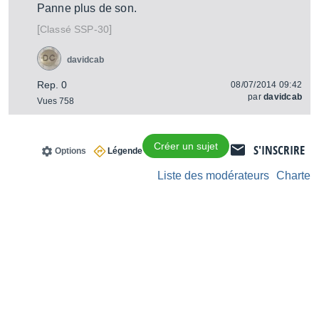
Panne plus de son.
[
]
SSP-30
Classé
davidcab
Rep. 0
08/07/2014 09:42
par
davidcab
Vues 758
Créer un sujet
S'INSCRIRE
Options
Légende
Liste des modérateurs
Charte