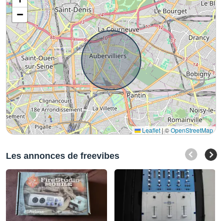
−
Leaflet
|
©
OpenStreetMap
Les annonces de freevibes