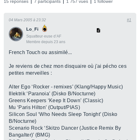
15 réponses
7 participants
1 757 vues
1 follower
04 Mars 2005 à 23:32
#1
Lo_Fi
Squatteur·euse d’AF
Membre depuis 23 ans
French Touch ou assimilé...
Je reviens de chez mon disquaire où j'ai pécho ces
petites merveilles :
Alter Ego ‘Rocker - remixes’ (Klang/Happy Music)
Illektrik ‘Paranoia’ (Disko B/Nocturne)
Greens Keepers ‘Keep It Down’ (Classic)
Mu ‘Paris Hilton’ (Output/PIAS)
Silicon Soul ‘Who Needs Sleep Tonight’ (Disko
B/Nocturne)
Scenario Rock ‘Skitzo Dancer (Justice Remix By
Bangalter)’ (BMG)