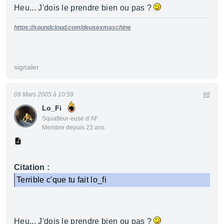
Heu... J'dois le prendre bien ou pas ?
https://soundcloud.com/deusexmaschine
signaler
09 Mars 2005 à 10:59
#8
Lo_Fi
Squatteur·euse d’AF
Membre depuis 23 ans
Citation :
Terrible c'que tu fait lo_fi
Heu... J'dois le prendre bien ou pas ?