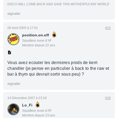
DISCO WILL COME BACK AND SAVE THIS MOTHERFUCKIN' WORLD
signaler
09 Avril 2005 à 17:01
#15
position.on.off
Squatteur·euse d’AF
Membre depuis 22 ans
Vous avez ecouter les dernieres prods de kerri
chandler (je pense en particulier à back to the raw et
bar à thym qui devrait sortir sous peu) ?
signaler
14 Décembre 2007 à 23:18
#16
Lo_Fi
Squatteur·euse d’AF
Membre depuis 23 ans