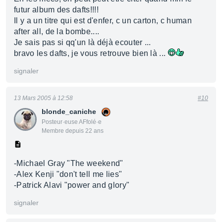
futur album des dafts!!!!
Il y a un titre qui est d'enfer, c un carton, c human
after all, de la bombe....
Je sais pas si qq'un là déjà ecouter ...
bravo les dafts, je vous retrouve bien là ...
signaler
13 Mars 2005 à 12:58
#10
blonde_caniche
Posteur·euse AFfolé·e
Membre depuis 22 ans
-Michael Gray "The weekend"
-Alex Kenji "don't tell me lies"
-Patrick Alavi "power and glory"
signaler