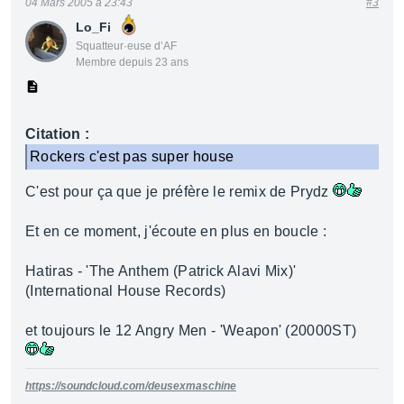
04 Mars 2005 à 23:43
#3
Lo_Fi
Squatteur·euse d’AF
Membre depuis 23 ans
Citation :
Rockers c'est pas super house
C'est pour ça que je préfère le remix de Prydz
Et en ce moment, j'écoute en plus en boucle :
Hatiras - 'The Anthem (Patrick Alavi Mix)'
(International House Records)
et toujours le 12 Angry Men - 'Weapon' (20000ST)
https://soundcloud.com/deusexmaschine