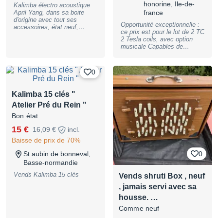
honorine, Ile-de-
Kalimba électro acoustique
April Yang, dans sa boite
france
d'origine avec tout ses
Opportunité exceptionnelle :
accessoires, état neuf,
ce prix est pour le lot de 2 TC
première main. Commence
2 Tesla coils, avec option
au DO, chromatique 17
musicale Capables de
touches.
générer des arcs électriques
de 2,5 mètres
Caractéristiques Techniques
0
Modèle : L – DRSSTC avec
option musicale Arcs : 2,5 m
Tension de sortie : 2 500 000
Kalimba 15 clés "
V Consommation : 3 600 W
Atelier Pré du Rein "
Alimentation : Triphasé
(Tétrapolaire 3 phases, 1
Bon état
neutre, 1 terre) Distance de
sécurité conseillée : 7,5 m
15 €
16,09 €
incl.
Flight-case – Protection de
Baisse de prix de 70%
transport : pour les
secondaires uniquement
St aubin de bonneval,
0
Boîtier de commande & fibre
Basse-normandie
optique : Inclus Bloc
puissance sur roulettes pour
Vends Kalimba 15 clés
Vends shruti Box , neuf
les 2 : Idéal pour alimenter
les 2 TC. Inclus pour le 1er
, jamais servi avec sa
vendu (Bloc possible sur
housse. …
commande pour le second)
Secondaire : Démontable
Comme neuf
Pointe de sortie : Inclus