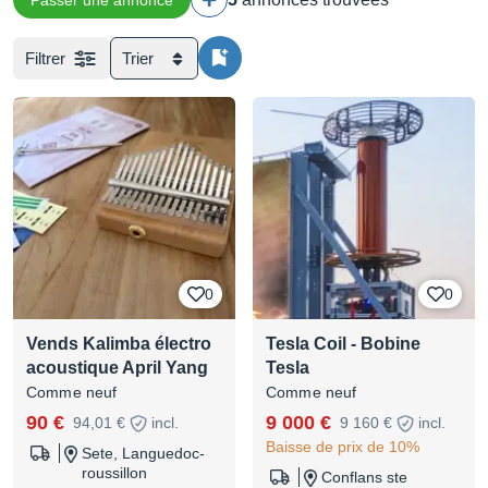
Passer une annonce
Filtrer
Trier
0
0
Vends Kalimba électro
Tesla Coil - Bobine
acoustique April Yang
Tesla
Comme neuf
Comme neuf
90 €
9 000 €
94,01 €
incl.
9 160 €
incl.
Baisse de prix de 10%
Sete, Languedoc-
roussillon
Conflans ste