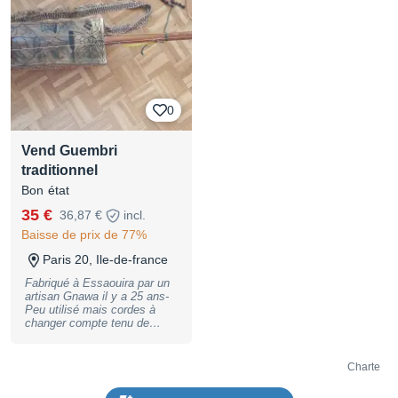
confiance accrue et les
compétences pour en tirer le
meilleur parti sur le long
terme.Option fortement
conseillée, surtout si c’est
votre première Tesla coil ou
un usage spectacle /
artistique intensif !
0
Vend Guembri
traditionnel
Bon état
35 €
36,87 €
incl.
Baisse de prix de 77%
Paris 20, Ile-de-france
Fabriqué à Essaouira par un
artisan Gnawa il y a 25 ans-
Peu utilisé mais cordes à
changer compte tenu de
l'ancienneté- Je donne une
housse tissu fabriquée sur
place également
Charte