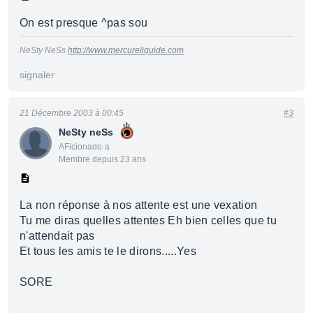
On est presque ^pas sou
NeSty NeSs
http://www.mercureliquide.com
signaler
21 Décembre 2003 à 00:45
#3
NeSty neSs
AFicionado·a
Membre depuis 23 ans
La non réponse à nos attente est une vexation
Tu me diras quelles attentes Eh bien celles que tu
n'attendait pas
Et tous les amis te le dirons.....Yes
SORE