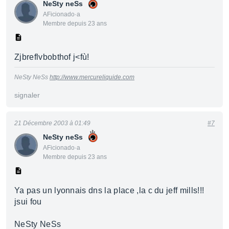
NeSty neSs
AFicionado·a
Membre depuis 23 ans
Zjbreflvbobthof j<fù!
NeSty NeSs
http://www.mercureliquide.com
signaler
21 Décembre 2003 à 01:49
#7
NeSty neSs
AFicionado·a
Membre depuis 23 ans
Ya pas un lyonnais dns la place ,la c du jeff mills!!!
jsui fou
NeSty NeSs