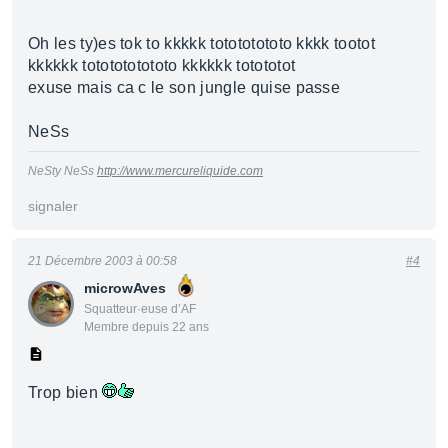
Oh les ty)es tok to kkkkk totototototo kkkk tootot
kkkkkk tototototototo kkkkkk totototot
exuse mais ca c le son jungle quise passe
NeSs
NeSty NeSs
http://www.mercureliquide.com
signaler
21 Décembre 2003 à 00:58
#4
microwAves
Squatteur·euse d’AF
Membre depuis 22 ans
Trop bien