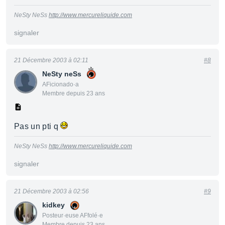
NeSty NeSs
http://www.mercureliquide.com
signaler
21 Décembre 2003 à 02:11
#8
NeSty neSs
AFicionado·a
Membre depuis 23 ans
Pas un pti q
NeSty NeSs
http://www.mercureliquide.com
signaler
21 Décembre 2003 à 02:56
#9
kidkey
Posteur·euse AFfolé·e
Membre depuis 23 ans