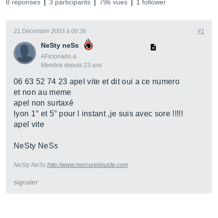
8 réponses
3 participants
796 vues
1 follower
21 Décembre 2003 à 00:36
#1
NeSty neSs
AFicionado·a
Membre depuis 23 ans
06 63 52 74 23 apel vite et dit oui a ce numero
et non au meme
apel non surtaxé
lyon 1° et 5° pour l instant ,je suis avec sore !!!!!
apel vite
NeSty NeSs
NeSty NeSs
http://www.mercureliquide.com
signaler