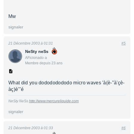
Mw
signaler
21 Décembre 2003 à 01:01
#5
NeSty neSs
AFicionado·a
Membre depuis 23 ans
What did you dodododododo micro waves 'à(è-"à'çè-
àç)è'"é
NeSty NeSs
http://www.mercureliquide.com
signaler
21 Décembre 2003 à 01:33
#6