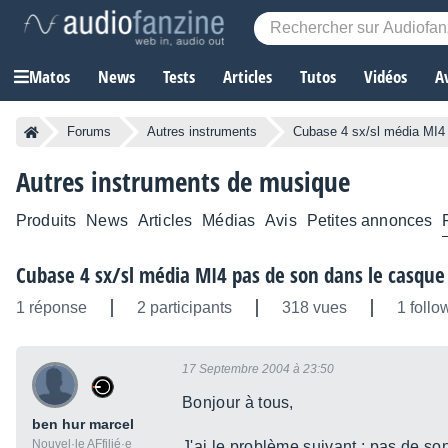
Matos
News
Tests
Articles
Tutos
Vidéos
A
Forums
Autres instruments
Cubase 4 sx/sl média MI4 
Autres instruments de musique
Produits
News
Articles
Médias
Avis
Petites annonces
Cubase 4 sx/sl média MI4 pas de son dans le casque 
1 réponse
2 participants
318 vues
1 follo
17 Septembre 2004 à 23:50
Bonjour à tous,
ben hur marcel
Nouvel·le AFfilié·e
J'ai le problème suivant : pas de son