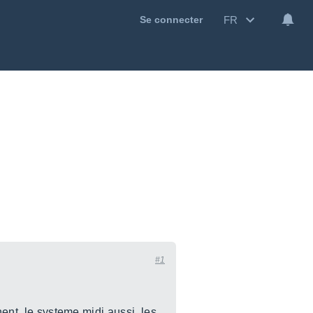
FR
Se connecter
#1
nent, le systeme midi aussi, les