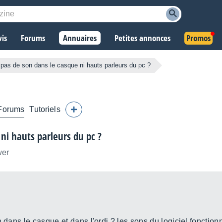
vis
Forums
Annuaires
Petites annonces
Promos
pas de son dans le casque ni hauts parleurs du pc ?
Forums
Tutoriels
ni hauts parleurs du pc ?
wer
 dans le casque et dans l'ordi ? les sons du logiciel fonction